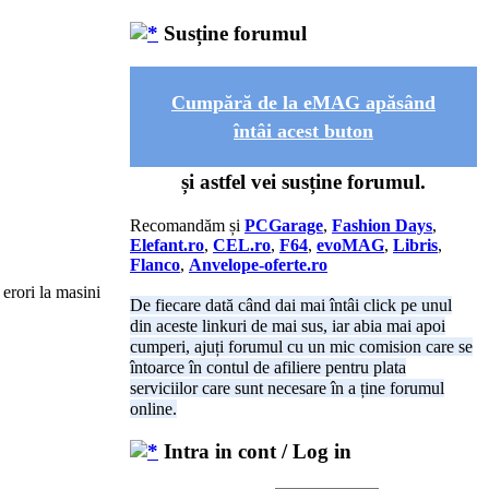
Susține forumul
Cumpără de la eMAG apăsând
întâi acest buton
și astfel vei susține forumul.
Recomandăm și
PCGarage
,
Fashion Days
,
Elefant.ro
,
CEL.ro
,
F64
,
evoMAG
,
Libris
,
Flanco
,
Anvelope-oferte.ro
 erori la masini
De fiecare dată când dai mai întâi click pe unul
din aceste linkuri de mai sus, iar abia mai apoi
cumperi, ajuți forumul cu un mic comision care se
întoarce în contul de afiliere pentru plata
serviciilor care sunt necesare în a ține forumul
online.
Intra in cont / Log in