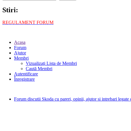
Stiri:
REGULAMENT FORUM
Acasa
Forum
Ajutor
Membri
Vizualizaţi Lista de Membri
Caută Membri
Autentificare
Înregistrare
Forum discutii Skoda cu pareri, opinii, ajutor si intrebari legat