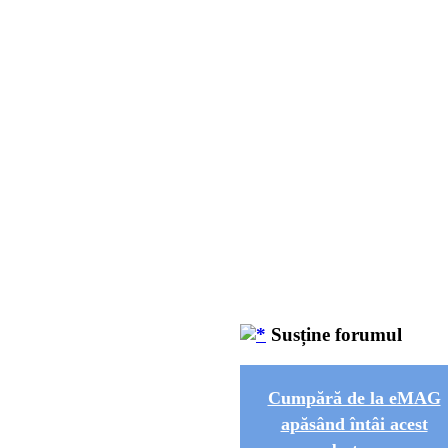
Susține forumul
Cumpără de la eMAG
apăsând întâi acest