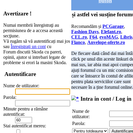
buton
Avertizare !
și astfel vei susține forum
Numai membrii înregistraţi au
Recomandăm și
PCGarage
,
permisiunea de a accesa această
Fashion Days
,
Elefant.ro
,
secţiune.
CEL.ro
,
F64
,
evoMAG
,
Libris
Vă rugăm să vă autentificați mai jos
Flanco
,
Anvelope-oferte.ro
sau
Înregistraţi un cont
cu
Forum discutii Skoda cu pareri,
De fiecare dată când dai mai întâ
opinii, ajutor si intrebari legate de
click pe unul din aceste linkuri d
probleme si erori la masini Skoda.
mai sus, iar abia mai apoi cumper
ajuți forumul cu un mic comision
Autentificare
care se întoarce în contul de afili
pentru plata serviciilor care sunt
Nume de utilizator:
necesare în a ține forumul online
Parola:
Intra in cont / Log in
Minute pentru a rămâne
Nume de
autentificat:
utilizator:
Parola:
Stai autentificat mereu: