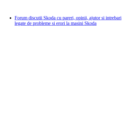
Forum discutii Skoda cu pareri, opinii, ajutor si intrebari
legate de probleme si erori la masini Skoda