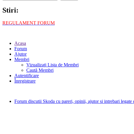
Stiri:
REGULAMENT FORUM
Acasa
Forum
Ajutor
Membri
Vizualizaţi Lista de Membri
Caută Membri
Autentificare
Înregistrare
Forum discutii Skoda cu pareri, opinii, ajutor si intrebari legat