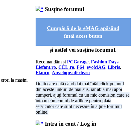
Susține forumul
Cumpără de la eMAG apăsând
întâi acest buton
și astfel vei susține forumul.
Recomandăm și
PCGarage
,
Fashion Days
,
Elefant.ro
,
CEL.ro
,
F64
,
evoMAG
,
Libris
,
Flanco
,
Anvelope-oferte.ro
 erori la masini
De fiecare dată când dai mai întâi click pe unul
din aceste linkuri de mai sus, iar abia mai apoi
cumperi, ajuți forumul cu un mic comision care se
întoarce în contul de afiliere pentru plata
serviciilor care sunt necesare în a ține forumul
online.
Intra in cont / Log in