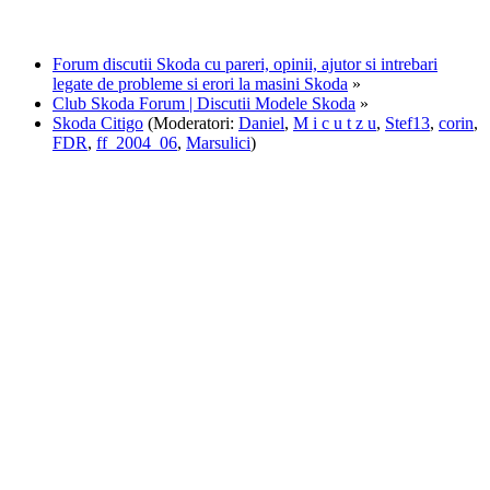
Forum discutii Skoda cu pareri, opinii, ajutor si intrebari
legate de probleme si erori la masini Skoda
»
Club Skoda Forum | Discutii Modele Skoda
»
Skoda Citigo
(Moderatori:
Daniel
,
M i c u t z u
,
Stef13
,
corin
,
FDR
,
ff_2004_06
,
Marsulici
)