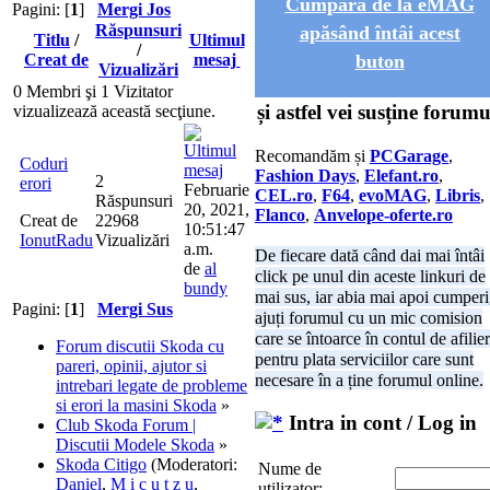
Cumpără de la eMAG
Pagini: [
1
]
Mergi Jos
Răspunsuri
apăsând întâi acest
Titlu
/
Ultimul
/
Creat de
mesaj
buton
Vizualizări
0 Membri şi 1 Vizitator
și astfel vei susține forumu
vizualizează această secţiune.
Recomandăm și
PCGarage
,
Coduri
Fashion Days
,
Elefant.ro
,
2
erori
Februarie
CEL.ro
,
F64
,
evoMAG
,
Libris
,
Răspunsuri
20, 2021,
Flanco
,
Anvelope-oferte.ro
Creat de
22968
10:51:47
IonutRadu
Vizualizări
a.m.
De fiecare dată când dai mai întâi
de
al
click pe unul din aceste linkuri de
bundy
mai sus, iar abia mai apoi cumperi
Pagini: [
1
]
Mergi Sus
ajuți forumul cu un mic comision
care se întoarce în contul de afilie
Forum discutii Skoda cu
pentru plata serviciilor care sunt
pareri, opinii, ajutor si
necesare în a ține forumul online.
intrebari legate de probleme
si erori la masini Skoda
»
Intra in cont / Log in
Club Skoda Forum |
Discutii Modele Skoda
»
Skoda Citigo
(Moderatori:
Nume de
Daniel
,
M i c u t z u
,
utilizator: