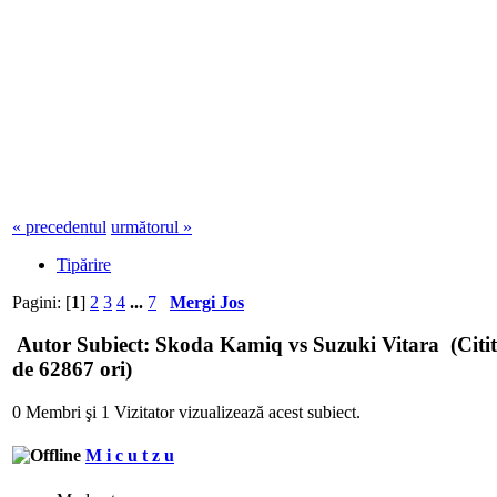
« precedentul
următorul »
Tipărire
Pagini: [
1
]
2
3
4
...
7
Mergi Jos
Autor
Subiect: Skoda Kamiq vs Suzuki Vitara (Citit
de 62867 ori)
0 Membri şi 1 Vizitator vizualizează acest subiect.
M i c u t z u