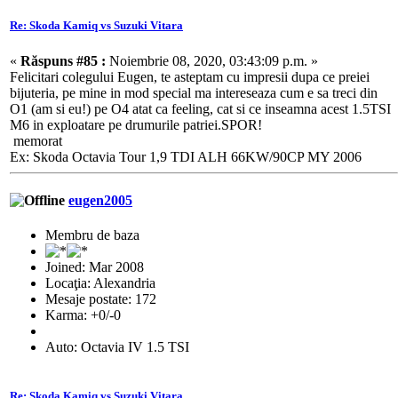
Re: Skoda Kamiq vs Suzuki Vitara
«
Răspuns #85 :
Noiembrie 08, 2020, 03:43:09 p.m. »
Felicitari colegului Eugen, te asteptam cu impresii dupa ce preiei
bijuteria, pe mine in mod special ma intereseaza cum e sa treci din
O1 (am si eu!) pe O4 atat ca feeling, cat si ce inseamna acest 1.5TSI
M6 in exploatare pe drumurile patriei.SPOR!
memorat
Ex: Skoda Octavia Tour 1,9 TDI ALH 66KW/90CP MY 2006
eugen2005
Membru de baza
Joined: Mar 2008
Locaţia: Alexandria
Mesaje postate: 172
Karma: +0/-0
Auto: Octavia IV 1.5 TSI
Re: Skoda Kamiq vs Suzuki Vitara