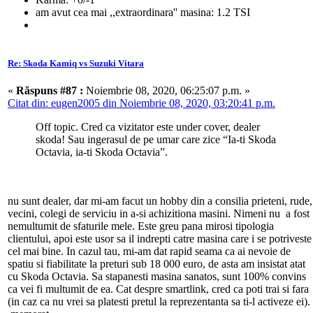
am avut cea mai ,,extraordinara'' masina: 1.2 TSI
Re: Skoda Kamiq vs Suzuki Vitara
«
Răspuns #87 :
Noiembrie 08, 2020, 06:25:07 p.m. »
Citat din: eugen2005 din Noiembrie 08, 2020, 03:20:41 p.m.
Off topic. Cred ca vizitator este under cover, dealer
skoda! Sau ingerasul de pe umar care zice “Ia-ti Skoda
Octavia, ia-ti Skoda Octavia”.
nu sunt dealer, dar mi-am facut un hobby din a consilia prieteni, rude,
vecini, colegi de serviciu in a-si achizitiona masini. Nimeni nu a fost
nemultumit de sfaturile mele. Este greu pana mirosi tipologia
clientului, apoi este usor sa il indrepti catre masina care i se potriveste
cel mai bine. In cazul tau, mi-am dat rapid seama ca ai nevoie de
spatiu si fiabilitate la preturi sub 18 000 euro, de asta am insistat atat
cu Skoda Octavia. Sa stapanesti masina sanatos, sunt 100% convins
ca vei fi multumit de ea. Cat despre smartlink, cred ca poti trai si fara
(in caz ca nu vrei sa platesti pretul la reprezentanta sa ti-l activeze ei).