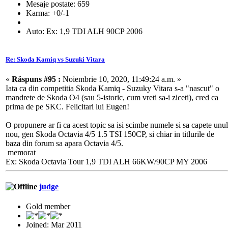
Mesaje postate: 659
Karma: +0/-1
Auto: Ex: 1,9 TDI ALH 90CP 2006
Re: Skoda Kamiq vs Suzuki Vitara
«
Răspuns #95 :
Noiembrie 10, 2020, 11:49:24 a.m. »
Iata ca din competitia Skoda Kamiq - Suzuky Vitara s-a "nascut" o
mandrete de Skoda O4 (sau 5-istoric, cum vreti sa-i ziceti), cred ca
prima de pe SKC. Felicitari lui Eugen!
O propunere ar fi ca acest topic sa isi scimbe numele si sa capete unul
nou, gen Skoda Octavia 4/5 1.5 TSI 150CP, si chiar in titlurile de
baza din forum sa apara Octavia 4/5.
memorat
Ex: Skoda Octavia Tour 1,9 TDI ALH 66KW/90CP MY 2006
judge
Gold member
Joined: Mar 2011