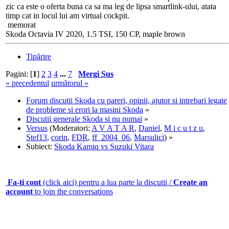
zic ca este o oferta buna ca sa ma leg de lipsa smartlink-ului, atata
timp cat in locul lui am virtual cockpit.
memorat
Skoda Octavia IV 2020, 1.5 TSI, 150 CP, maple brown
Tipărire
Pagini: [
1
]
2
3
4
...
7
Mergi Sus
« precedentul
următorul »
Forum discutii Skoda cu pareri, opinii, ajutor si intrebari legate
de probleme si erori la masini Skoda
»
Discutii generale Skoda si nu numai
»
Versus
(Moderatori:
A V A T A R
,
Daniel
,
M i c u t z u
,
Stef13
,
corin
,
FDR
,
ff_2004_06
,
Marsulici
) »
Subiect:
Skoda Kamiq vs Suzuki Vitara
Fa-ti cont
(click aici) pentru a lua parte la discutii /
Create an
account
to join the conversations