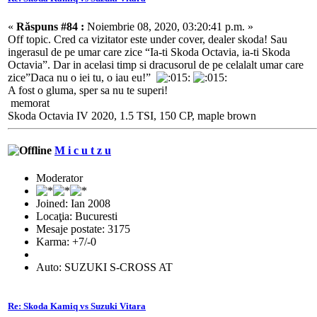
«
Răspuns #84 :
Noiembrie 08, 2020, 03:20:41 p.m. »
Off topic. Cred ca vizitator este under cover, dealer skoda! Sau
ingerasul de pe umar care zice “Ia-ti Skoda Octavia, ia-ti Skoda
Octavia”. Dar in acelasi timp si dracusorul de pe celalalt umar care
zice”Daca nu o iei tu, o iau eu!”
A fost o gluma, sper sa nu te superi!
memorat
Skoda Octavia IV 2020, 1.5 TSI, 150 CP, maple brown
M i c u t z u
Moderator
Joined: Ian 2008
Locaţia: Bucuresti
Mesaje postate: 3175
Karma: +7/-0
Auto: SUZUKI S-CROSS AT
Re: Skoda Kamiq vs Suzuki Vitara