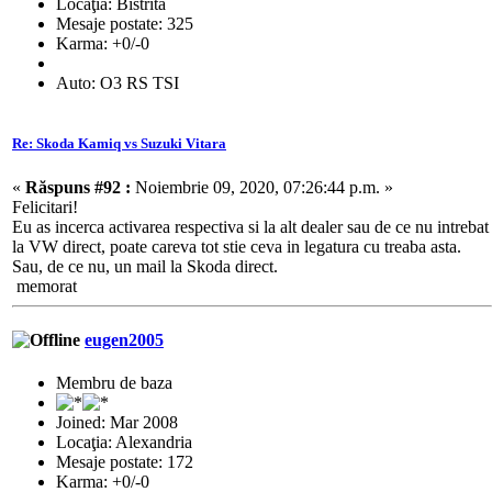
Locaţia: Bistrita
Mesaje postate: 325
Karma: +0/-0
Auto: O3 RS TSI
Re: Skoda Kamiq vs Suzuki Vitara
«
Răspuns #92 :
Noiembrie 09, 2020, 07:26:44 p.m. »
Felicitari!
Eu as incerca activarea respectiva si la alt dealer sau de ce nu intrebat
la VW direct, poate careva tot stie ceva in legatura cu treaba asta.
Sau, de ce nu, un mail la Skoda direct.
memorat
eugen2005
Membru de baza
Joined: Mar 2008
Locaţia: Alexandria
Mesaje postate: 172
Karma: +0/-0