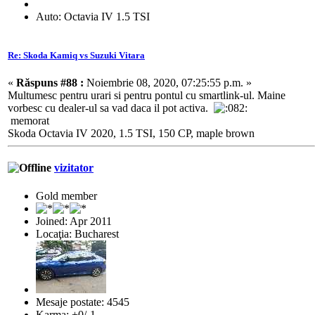
Auto: Octavia IV 1.5 TSI
Re: Skoda Kamiq vs Suzuki Vitara
«
Răspuns #88 :
Noiembrie 08, 2020, 07:25:55 p.m. »
Multumesc pentru urari si pentru pontul cu smartlink-ul. Maine
vorbesc cu dealer-ul sa vad daca il pot activa.
memorat
Skoda Octavia IV 2020, 1.5 TSI, 150 CP, maple brown
vizitator
Gold member
Joined: Apr 2011
Locaţia: Bucharest
Mesaje postate: 4545
Karma: +0/-1