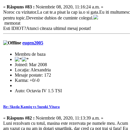
«
Răspuns #83 :
Noiembrie 08, 2020, 11:16:24 a.m. »
Noroc cu vizitator.La cat te.a pisat la cap ia.o si gata.Eu iti multumesc
pentru topic.Devenise dubios de cuminte colegul.
memorat
Esti IDIOT?Atunci citeaza ultimul mesaj postat!
eugen2005
Membru de baza
Joined: Mar 2008
Locaţia: Alexandria
Mesaje postate: 172
Karma: +0/-0
Auto: Octavia IV 1.5 TSI
Re: Skoda Kamiq vs Suzuki Vitara
«
Răspuns #82 :
Noiembrie 08, 2020, 11:13:39 a.m. »
Luni rezolvam cu totul, masina este rezervata pe numele meu. Acum
am vazut ca nu am in dotari smartlink, dar cred ca pot trai si fara! Eu