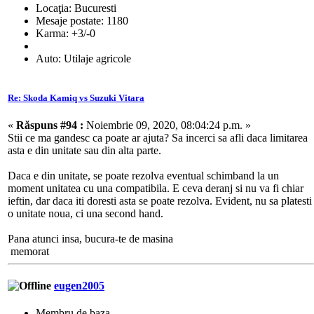
Locaţia: Bucuresti
Mesaje postate: 1180
Karma: +3/-0
Auto: Utilaje agricole
Re: Skoda Kamiq vs Suzuki Vitara
«
Răspuns #94 :
Noiembrie 09, 2020, 08:04:24 p.m. »
Stii ce ma gandesc ca poate ar ajuta? Sa incerci sa afli daca limitarea
asta e din unitate sau din alta parte.
Daca e din unitate, se poate rezolva eventual schimband la un
moment unitatea cu una compatibila. E ceva deranj si nu va fi chiar
ieftin, dar daca iti doresti asta se poate rezolva. Evident, nu sa platesti
o unitate noua, ci una second hand.
Pana atunci insa, bucura-te de masina
memorat
eugen2005
Membru de baza