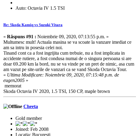
Auto: Octavia IV 1.5 TSI
Re: Skoda Kamiq vs Suzuki Vitara
«
Răspuns #91 :
Noiembrie 09, 2020, 07:13:55 p.m. »
Multumesc mult! Actuala masina se va scoate la vanzare imediat ce
am sa intru in posesia celei noi.
Tinand cont ca a fost ingrijita cum trebuie, nu a fost implicata in
accidente rutiere, a fost condusa numai de o singura persoana si are
doar 69.200 km la bord, nu se va vinde pe un pret de nimic, asa cum
am vazut pe site-urile de vanzari ca se vand Skoda Octavia Tour.
«
Ultima Modificare: Noiembrie 09, 2020, 07:15:48 p.m. de
eugen2005
»
memorat
Skoda Octavia IV 2020, 1.5 TSI, 150 CP, maple brown
Cheeta
Gold member
Joined: Feb 2008
Locaţia: Bucuresti