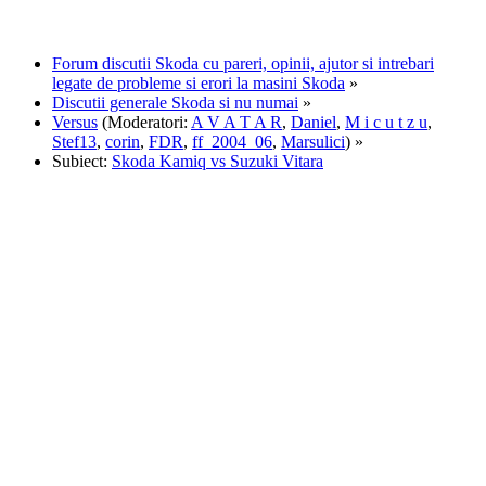
Forum discutii Skoda cu pareri, opinii, ajutor si intrebari
legate de probleme si erori la masini Skoda
»
Discutii generale Skoda si nu numai
»
Versus
(Moderatori:
A V A T A R
,
Daniel
,
M i c u t z u
,
Stef13
,
corin
,
FDR
,
ff_2004_06
,
Marsulici
) »
Subiect:
Skoda Kamiq vs Suzuki Vitara