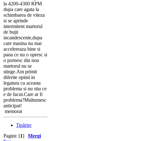
la 4200-4300 RPM
dupa care agata la
schimbarea de viteza
si se aprinde
intermitent martorul
de bujii
incandescente,dupa
care masina nu mai
accelereaza bine si
pana ce nu o opresc si
o pornesc din nou
martorul nu se
stinge.Am primit
diferite opinii in
legatura cu aceasta
problema si nu stiu ce
e de facut.Care ar fi
problema?Multumesc
anticipat!
memorat
Tipărire
Pagini: [
1
]
Mergi