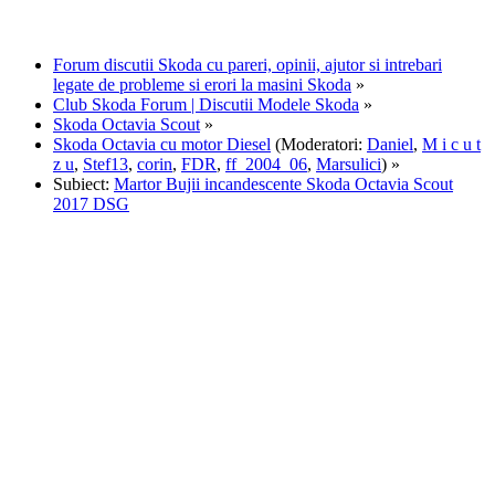
Forum discutii Skoda cu pareri, opinii, ajutor si intrebari
legate de probleme si erori la masini Skoda
»
Club Skoda Forum | Discutii Modele Skoda
»
Skoda Octavia Scout
»
Skoda Octavia cu motor Diesel
(Moderatori:
Daniel
,
M i c u t
z u
,
Stef13
,
corin
,
FDR
,
ff_2004_06
,
Marsulici
) »
Subiect:
Martor Bujii incandescente Skoda Octavia Scout
2017 DSG