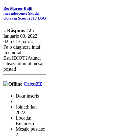
Re: Martor Bujii
incandescente Skoda
Octavia Scout 2017 DSG
«
Răspuns #2 :
Ianuarie 09, 2022,
02:57:13 a.m. »
Fa o diagnoza intai!
memorat
Esti IDIOT?Atunci
citeaza ultimul mesaj
postat!
CrixuZZ
Doar inscris
Joined: Ian
2022
Locaţia:
Bucuresti
Mesaje postate:
2