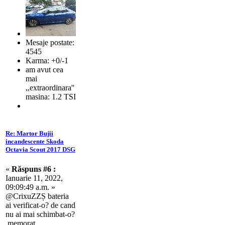
Mesaje postate:
4545
Karma: +0/-1
am avut cea
mai
,,extraordinara''
masina: 1.2 TSI
Re: Martor Bujii
incandescente Skoda
Octavia Scout 2017 DSG
«
Răspuns #6 :
Ianuarie 11, 2022,
09:09:49 a.m. »
@CrixuZZȘ bateria
ai verificat-o? de cand
nu ai mai schimbat-o?
memorat