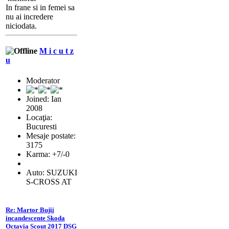
In frane si in femei sa
nu ai incredere
niciodata.
M i c u t z
u
Moderator
Joined: Ian
2008
Locaţia:
Bucuresti
Mesaje postate:
3175
Karma: +7/-0
Auto: SUZUKI
S-CROSS AT
Re: Martor Bujii
incandescente Skoda
Octavia Scout 2017 DSG