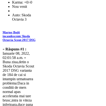
Karma: +0/-0
Nou venit
Auto: Skoda
Octavia 3
Martor Bujii
incandescente Skoda
Octavia Scout 2017 DSG
«
Răspuns #1 :
Ianuarie 08, 2022,
02:01:58 a.m. »
Buna ziua,detin o
Skoda Octavia Scout
2017 DSG varianta
de 184 de cai si
intampin urmatoarea
problema:Daca in
conditii de mers
normal apas
acceleratia mai tare
brusc,intra in viteza
inferioara,duce pana