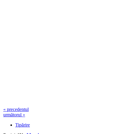
« precedentul
următorul »
Tipărire