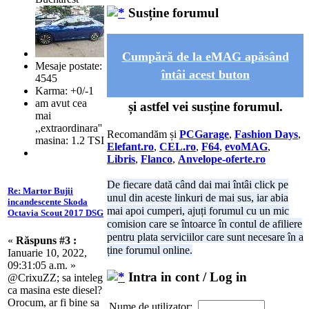
Susține forumul
Cumpără de la eMAG apăsând
Mesaje postate:
întâi acest buton
4545
Karma: +0/-1
am avut cea
și astfel vei susține forumul.
mai
,,extraordinara''
Recomandăm și
PCGarage
,
Fashion Days
,
masina: 1.2 TSI
Elefant.ro
,
CEL.ro
,
F64
,
evoMAG
,
Libris
,
Flanco
,
Anvelope-oferte.ro
De fiecare dată când dai mai întâi click pe
Re: Martor Bujii
unul din aceste linkuri de mai sus, iar abia
incandescente Skoda
mai apoi cumperi, ajuți forumul cu un mic
Octavia Scout 2017 DSG
comision care se întoarce în contul de afiliere
pentru plata serviciilor care sunt necesare în a
«
Răspuns #3 :
ține forumul online.
Ianuarie 10, 2022,
09:31:05 a.m. »
Intra in cont / Log in
@CrixuZZ; sa inteleg
ca masina este diesel?
Orocum, ar fi bine sa
Nume de utilizator: