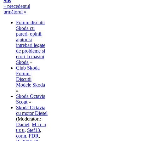
Sus
« precedentul
următorul »
Forum discutii
Skoda cu
pareri, opinii,
ajutor si
intrebari legate
de probleme si
erori la masini
Skoda
»
Club Skoda
Forum |
Discutii
Modele Skoda
»
Skoda Octavia
Scout
»
Skoda Octavia
cu motor Diesel
(Moderatori:
Daniel
,
M i c u
t z u
,
Stef13
,
corin
,
FDR
,