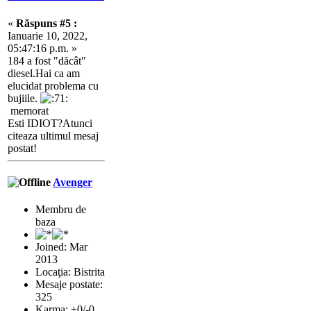
«
Răspuns #5 :
Ianuarie 10, 2022,
05:47:16 p.m. »
184 a fost "dăcât"
diesel.Hai ca am
elucidat problema cu
bujiile.
memorat
Esti IDIOT?Atunci
citeaza ultimul mesaj
postat!
Avenger
Membru de
baza
Joined: Mar
2013
Locaţia: Bistrita
Mesaje postate:
325
Karma: +0/-0