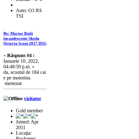
Auto: O3 RS
TSI
Re: Martor Bujii
incandescente Skoda
Octavia Scout 2017 DSG
«
Răspuns #4 :
Ianuarie 10, 2022,
04:48:59 p.m. »
da, scoutul de 184 cai
e pe motorina.
memorat
vizitator
Gold member
Joined: Apr
2011
Locaţia:
Bucharest