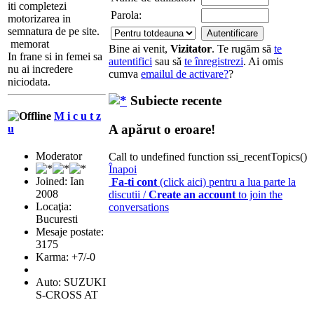
iti completezi
Parola:
motorizarea in
semnatura de pe site.
memorat
Bine ai venit,
Vizitator
. Te rugăm să
te
In frane si in femei sa
autentifici
sau să
te înregistrezi
. Ai omis
nu ai incredere
cumva
emailul de activare?
?
niciodata.
Subiecte recente
M i c u t z
A apărut o eroare!
u
Moderator
Call to undefined function ssi_recentTopics()
Înapoi
Joined: Ian
Fa-ti cont
(click aici) pentru a lua parte la
2008
discutii /
Create an account
to join the
Locaţia:
conversations
Bucuresti
Mesaje postate:
3175
Karma: +7/-0
Auto: SUZUKI
S-CROSS AT