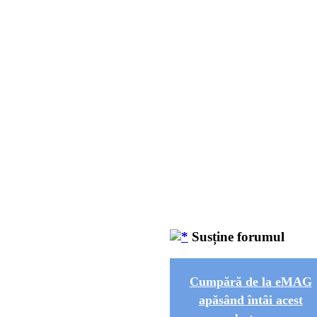
Susține forumul
Cumpără de la eMAG
apăsând întâi acest