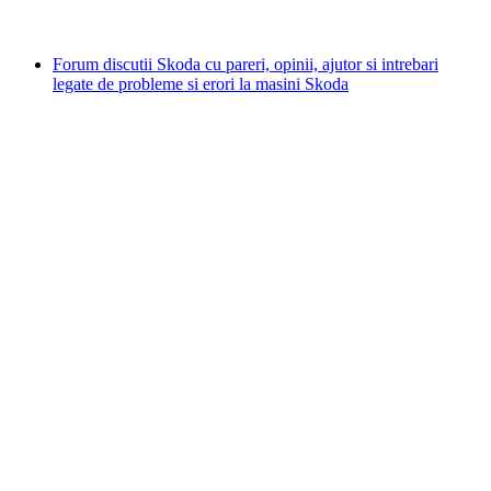
Forum discutii Skoda cu pareri, opinii, ajutor si intrebari
legate de probleme si erori la masini Skoda