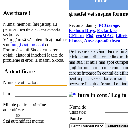
buton
Avertizare !
și astfel vei susține forum
Numai membrii înregistraţi au
Recomandăm și
PCGarage
,
permisiunea de a accesa această
Fashion Days
,
Elefant.ro
,
secţiune.
CEL.ro
,
F64
,
evoMAG
,
Libris
Vă rugăm să vă autentificați mai jos
Flanco
,
Anvelope-oferte.ro
sau
Înregistraţi un cont
cu
Forum discutii Skoda cu pareri,
De fiecare dată când dai mai întâ
opinii, ajutor si intrebari legate de
click pe unul din aceste linkuri d
probleme si erori la masini Skoda.
mai sus, iar abia mai apoi cumper
ajuți forumul cu un mic comision
Autentificare
care se întoarce în contul de afili
pentru plata serviciilor care sunt
Nume de utilizator:
necesare în a ține forumul online
Parola:
Intra in cont / Log in
Minute pentru a rămâne
Nume de
autentificat:
utilizator:
Parola:
Stai autentificat mereu: