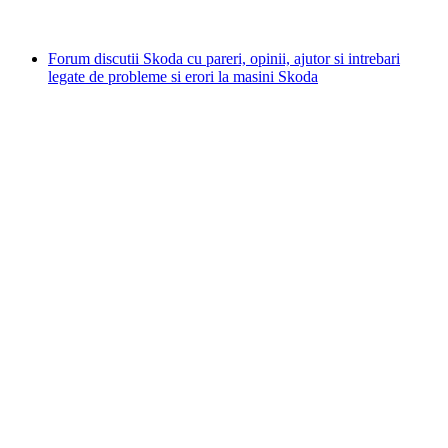
Forum discutii Skoda cu pareri, opinii, ajutor si intrebari
legate de probleme si erori la masini Skoda