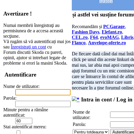
buton
Avertizare !
și astfel vei susține forum
Numai membrii înregistraţi au
Recomandăm și
PCGarage
,
permisiunea de a accesa această
Fashion Days
,
Elefant.ro
,
secţiune.
CEL.ro
,
F64
,
evoMAG
,
Libris
Vă rugăm să vă autentificați mai jos
Flanco
,
Anvelope-oferte.ro
sau
Înregistraţi un cont
cu
Forum discutii Skoda cu pareri,
De fiecare dată când dai mai întâ
opinii, ajutor si intrebari legate de
click pe unul din aceste linkuri d
probleme si erori la masini Skoda.
mai sus, iar abia mai apoi cumper
ajuți forumul cu un mic comision
Autentificare
care se întoarce în contul de afili
pentru plata serviciilor care sunt
Nume de utilizator:
necesare în a ține forumul online
Parola:
Intra in cont / Log in
Minute pentru a rămâne
Nume de
autentificat:
utilizator:
Parola:
Stai autentificat mereu: