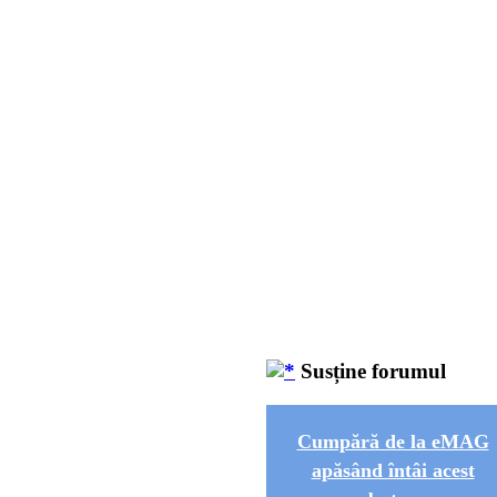
Susține forumul
Cumpără de la eMAG
apăsând întâi acest