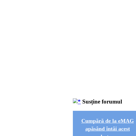
Susține forumul
Cumpără de la eMAG
apăsând întâi acest