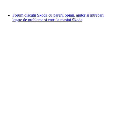
Forum discutii Skoda cu pareri, opinii, ajutor si intrebari
legate de probleme si erori la masini Skoda