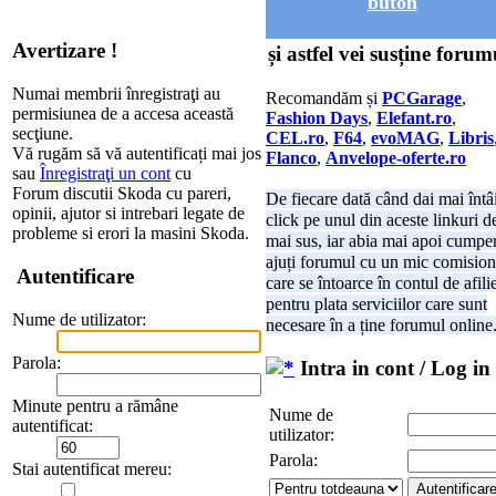
buton
Avertizare !
și astfel vei susține forum
Numai membrii înregistraţi au
Recomandăm și
PCGarage
,
permisiunea de a accesa această
Fashion Days
,
Elefant.ro
,
secţiune.
CEL.ro
,
F64
,
evoMAG
,
Libris
Vă rugăm să vă autentificați mai jos
Flanco
,
Anvelope-oferte.ro
sau
Înregistraţi un cont
cu
Forum discutii Skoda cu pareri,
De fiecare dată când dai mai întâ
opinii, ajutor si intrebari legate de
click pe unul din aceste linkuri d
probleme si erori la masini Skoda.
mai sus, iar abia mai apoi cumper
ajuți forumul cu un mic comision
Autentificare
care se întoarce în contul de afili
pentru plata serviciilor care sunt
Nume de utilizator:
necesare în a ține forumul online
Parola:
Intra in cont / Log in
Minute pentru a rămâne
Nume de
autentificat:
utilizator:
Parola:
Stai autentificat mereu: