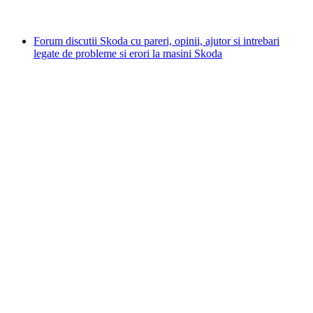
Forum discutii Skoda cu pareri, opinii, ajutor si intrebari
legate de probleme si erori la masini Skoda