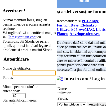
buton
Avertizare !
și astfel vei susține forum
Numai membrii înregistraţi au
Recomandăm și
PCGarage
,
permisiunea de a accesa această
Fashion Days
,
Elefant.ro
,
secţiune.
CEL.ro
,
F64
,
evoMAG
,
Libris
Vă rugăm să vă autentificați mai jos
Flanco
,
Anvelope-oferte.ro
sau
Înregistraţi un cont
cu
Forum discutii Skoda cu pareri,
De fiecare dată când dai mai întâ
opinii, ajutor si intrebari legate de
click pe unul din aceste linkuri d
probleme si erori la masini Skoda.
mai sus, iar abia mai apoi cumper
ajuți forumul cu un mic comision
Autentificare
care se întoarce în contul de afili
pentru plata serviciilor care sunt
Nume de utilizator:
necesare în a ține forumul online
Parola:
Intra in cont / Log in
Minute pentru a rămâne
Nume de
autentificat:
utilizator:
Parola:
Stai autentificat mereu: