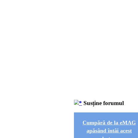
Susține forumul
Cumpără de la eMAG
apăsând întâi acest