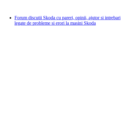
Forum discutii Skoda cu pareri, opinii, ajutor si intrebari
legate de probleme si erori la masini Skoda