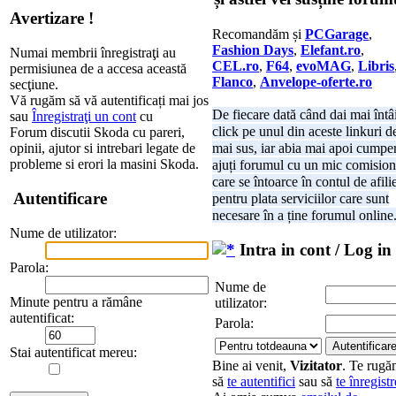
Avertizare !
Recomandăm și
PCGarage
,
Fashion Days
,
Elefant.ro
,
Numai membrii înregistraţi au
CEL.ro
,
F64
,
evoMAG
,
Libris
permisiunea de a accesa această
Flanco
,
Anvelope-oferte.ro
secţiune.
Vă rugăm să vă autentificați mai jos
De fiecare dată când dai mai întâ
sau
Înregistraţi un cont
cu
click pe unul din aceste linkuri d
Forum discutii Skoda cu pareri,
opinii, ajutor si intrebari legate de
mai sus, iar abia mai apoi cumper
probleme si erori la masini Skoda.
ajuți forumul cu un mic comision
care se întoarce în contul de afili
Autentificare
pentru plata serviciilor care sunt
necesare în a ține forumul online
Nume de utilizator:
Intra in cont / Log in
Parola:
Nume de
Minute pentru a rămâne
utilizator:
autentificat:
Parola:
Stai autentificat mereu:
Bine ai venit,
Vizitator
. Te rug
să
te autentifici
sau să
te înregistr