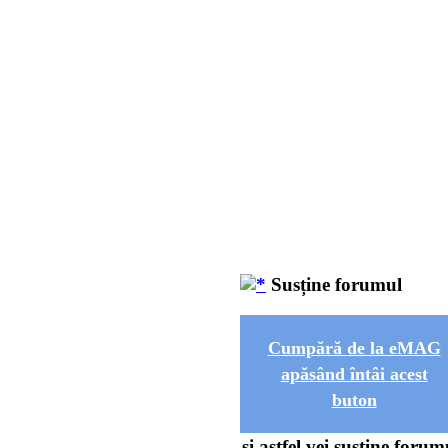
Susține forumul
Cumpără de la eMAG
apăsând întâi acest
buton
și astfel vei susține forum