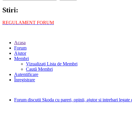
Stiri:
REGULAMENT FORUM
Acasa
Forum
Ajutor
Membri
Vizualizaţi Lista de Membri
Caută Membri
Autentificare
Înregistrare
Forum discutii Skoda cu pareri, opinii, ajutor si intrebari legat