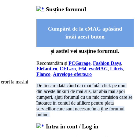
Susține forumul
Cumpără de la eMAG apăsând
întâi acest buton
și astfel vei susține forumul.
Recomandăm și
PCGarage
,
Fashion Days
,
Elefant.ro
,
CEL.ro
,
F64
,
evoMAG
,
Libris
,
Flanco
,
Anvelope-oferte.ro
 erori la masini
De fiecare dată când dai mai întâi click pe unul
din aceste linkuri de mai sus, iar abia mai apoi
cumperi, ajuți forumul cu un mic comision care se
întoarce în contul de afiliere pentru plata
serviciilor care sunt necesare în a ține forumul
online.
Intra in cont / Log in