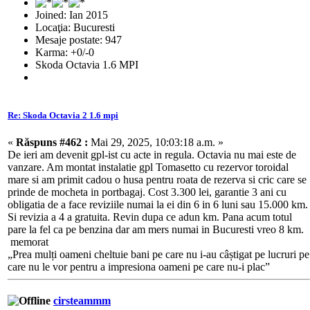
Joined: Ian 2015
Locaţia: Bucuresti
Mesaje postate: 947
Karma: +0/-0
Skoda Octavia 1.6 MPI
Re: Skoda Octavia 2 1.6 mpi
«
Răspuns #462 :
Mai 29, 2025, 10:03:18 a.m. »
De ieri am devenit gpl-ist cu acte in regula. Octavia nu mai este de
vanzare. Am montat instalatie gpl Tomasetto cu rezervor toroidal
mare si am primit cadou o husa pentru roata de rezerva si cric care se
prinde de mocheta in portbagaj. Cost 3.300 lei, garantie 3 ani cu
obligatia de a face reviziile numai la ei din 6 in 6 luni sau 15.000 km.
Si revizia a 4 a gratuita. Revin dupa ce adun km. Pana acum totul
pare la fel ca pe benzina dar am mers numai in Bucuresti vreo 8 km.
memorat
„Prea mulți oameni cheltuie bani pe care nu i-au câștigat pe lucruri pe
care nu le vor pentru a impresiona oameni pe care nu-i plac”
cirsteammm