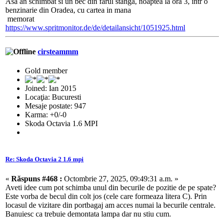
Asa an schimbat si un bec din farul stanga, noaptea la ora 3, intr o
benzinarie din Oradea, cu cartea in mana
memorat
https://www.spritmonitor.de/de/detailansicht/1051925.html
cirsteammm
Gold member
Joined: Ian 2015
Locaţia: Bucuresti
Mesaje postate: 947
Karma: +0/-0
Skoda Octavia 1.6 MPI
Re: Skoda Octavia 2 1.6 mpi
«
Răspuns #468 :
Octombrie 27, 2025, 09:49:31 a.m. »
Aveti idee cum pot schimba unul din becurile de pozitie de pe spate?
Este vorba de becul din colt jos (cele care formeaza litera C). Prin
locasul de vizitare din portbagaj am acces numai la becurile centrale.
Banuiesc ca trebuie demontata lampa dar nu stiu cum.