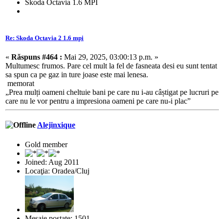
Skoda Octavia 1.6 MPI
Re: Skoda Octavia 2 1.6 mpi
«
Răspuns #464 :
Mai 29, 2025, 03:00:13 p.m. »
Multumesc frumos. Pare cel mult la fel de fasneata desi eu sunt tentat
sa spun ca pe gaz in ture joase este mai lenesa.
memorat
„Prea mulți oameni cheltuie bani pe care nu i-au câștigat pe lucruri pe
care nu le vor pentru a impresiona oameni pe care nu-i plac”
Alejinxique
Gold member
Joined: Aug 2011
Locaţia: Oradea/Cluj
Mesaje postate: 1501