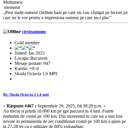
Multumesc
memorat
„Prea mulți oameni cheltuie bani pe care nu i-au câștigat pe lucruri pe
care nu le vor pentru a impresiona oameni pe care nu-i plac”
cirsteammm
Gold member
Joined: Ian 2015
Locaţia: Bucuresti
Mesaje postate: 947
Karma: +0/-0
Skoda Octavia 1.6 MPI
Re: Skoda Octavia 2 1.6 mpi
«
Răspuns #467 :
Septembrie 29, 2025, 04:38:29 p.m. »
Au trecut si primii 10.000 km pe gpl parcursi in 4 luni. Foarte
multumit de costul pe 100 km. Din momentul in care nu a mai fost
nevoie in permanenta de aer conditionat costul pe 100 km a ajuns pe
la 27-28 lei cu o utilizare de 80% extraurban.