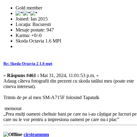
Gold member
Joined: Ian 2015
Locaţia: Bucuresti
Mesaje postate: 947
Karma: +0/-0
Skoda Octavia 1.6 MPI
Re: Skoda Octavia 2 1.6 mpi
«
Răspuns #461 :
Mai 31, 2024, 11:01:53 p.m. »
Adaug câteva fotografii din prezent cu skoda tatălui meu (poate este
cineva interesat).
Trimis de pe al meu SM-A715F folosind Tapatalk
memorat
„Prea mulți oameni cheltuie bani pe care nu i-au câștigat pe lucruri pe
care nu le vor pentru a impresiona oameni pe care nu-i plac”
cirsteammm