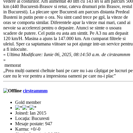
vedere al costurilor. Am alimentat 40 litri cu 143 lei si am parcurs 500
km (440 Bucuresti-Brasov si retur, cateva drumuri prin Brasov, restul
in Bucuresti). La plecare spre Bucuresti am parcurs distanta Predeal
Busteni in putin peste o ora. Nu simt cand trece pe gpl, la viteze de
oras se comporta similar. Diferentele apar la viteze mai mari, cand ai
nevoie sa accelerezi pentru o depasire. Atunci se simte o usoara
scadere de putere. Cel putin eu asta am simtit. Pe A3 nu am depasit
120 km/H. Masina a ajuns la 147.000 km. Am cumparat filtrele si
uleiul. Sper ca saptamana viitoare sa pot ajunge intr-un service pentru
a fi inlocuite.
«
Ultima Modificare: Iunie 06, 2025, 08:14:50 a.m. de cirsteammm
»
memorat
„Prea mulți oameni cheltuie bani pe care nu i-au câștigat pe lucruri pe
care nu le vor pentru a impresiona oameni pe care nu-i plac”
cirsteammm
Gold member
Joined: Ian 2015
Locaţia: Bucuresti
Mesaje postate: 947
Karma: +0/-0