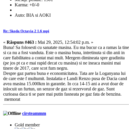
Karma: +0/-0
Auto: BIA si AOKI
Re: Skoda Octavia 2 1.6 mpi
«
Răspuns #463 :
Mai 29, 2025, 12:54:02 p.m. »
Buna! Sa folosesti cu sanatate masina. Eu ma bucur ca a ramas la tine
si ca nu a fost vanduta. Este o masina buna, intretinuta si din anii in
care fiabilitatea a contat mai mult. Mergem dimineata spre gradinita
(pe jos pt ca e mai rapid decat cu masina) si ne ineaca masini mai
tinere de 2017, care scot fum negru.
Despre gaz partea buna e economicitatea. Tata are la Loganyana lui
de care este f multumit. Instalatia e Landi Renzo pusa de Dacia cand
avea masina 15.000km in garantie. In cca 14-15 ani a avut doar de
inlocuit un furtun, un senzor de gaz si rezervorul de gaz. Sunt
curioasa daca ti se pare mai putin fasneata pe gaz fata de benzina.
memorat
cirsteammm
Gold member