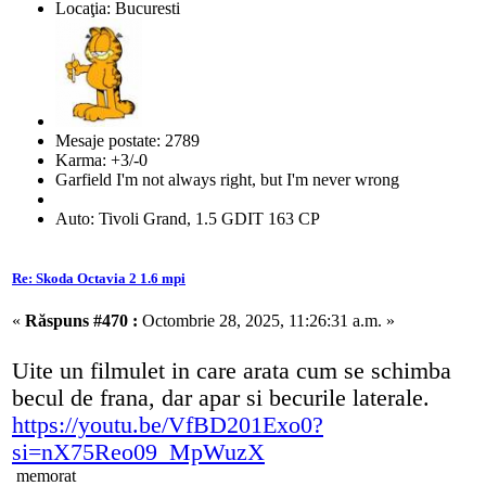
Locaţia: Bucuresti
Mesaje postate: 2789
Karma: +3/-0
Garfield I'm not always right, but I'm never wrong
Auto: Tivoli Grand, 1.5 GDIT 163 CP
Re: Skoda Octavia 2 1.6 mpi
«
Răspuns #470 :
Octombrie 28, 2025, 11:26:31 a.m. »
Uite un filmulet in care arata cum se schimba
becul de frana, dar apar si becurile laterale.
https://youtu.be/VfBD201Exo0?
si=nX75Reo09_MpWuzX
memorat