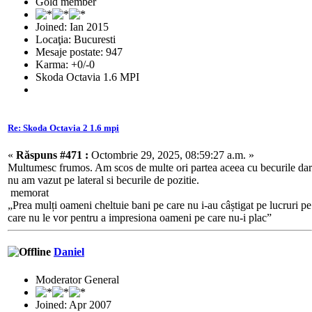
Gold member
Joined: Ian 2015
Locaţia: Bucuresti
Mesaje postate: 947
Karma: +0/-0
Skoda Octavia 1.6 MPI
Re: Skoda Octavia 2 1.6 mpi
«
Răspuns #471 :
Octombrie 29, 2025, 08:59:27 a.m. »
Multumesc frumos. Am scos de multe ori partea aceea cu becurile dar
nu am vazut pe lateral si becurile de pozitie.
memorat
„Prea mulți oameni cheltuie bani pe care nu i-au câștigat pe lucruri pe
care nu le vor pentru a impresiona oameni pe care nu-i plac”
Daniel
Moderator General
Joined: Apr 2007