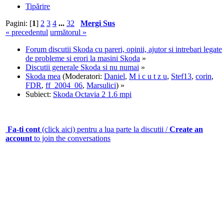
Tipărire
Pagini: [
1
]
2
3
4
...
32
Mergi Sus
« precedentul
următorul »
Forum discutii Skoda cu pareri, opinii, ajutor si intrebari legate
de probleme si erori la masini Skoda
»
Discutii generale Skoda si nu numai
»
Skoda mea
(Moderatori:
Daniel
,
M i c u t z u
,
Stef13
,
corin
,
FDR
,
ff_2004_06
,
Marsulici
) »
Subiect:
Skoda Octavia 2 1.6 mpi
Fa-ti cont
(click aici) pentru a lua parte la discutii /
Create an
account
to join the conversations