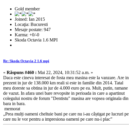
Gold member
Joined: Ian 2015
Locaţia: Bucuresti
Mesaje postate: 947
Karma: +0/-0
Skoda Octavia 1.6 MPI
Re: Skoda Octavia 2 1.6 mpi
«
Răspuns #460 :
Mai 22, 2024, 10:31:52 a.m. »
Daca este cineva interesat de fosta mea masina este la vanzare. Are in
prezent in jur de 138.000 km reali si este in familie din 2014. Tatal
meu doreste sa obtina in jur de 4.000 euro pe ea. Mult, putin, ramane
de vazut. In afara unei bare revopsite in perioada in care a apartinut
colegului nostru de forum "Dentistu" masina are vopsea originala din
bara in bara.
memorat
„Prea mulți oameni cheltuie bani pe care nu i-au câștigat pe lucruri pe
care nu le vor pentru a impresiona oameni pe care nu-i plac”