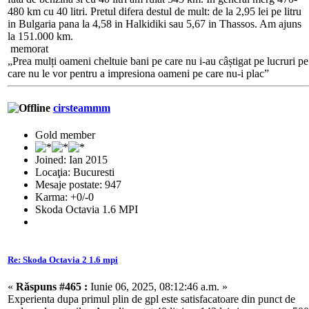
480 km cu 40 litri. Pretul difera destul de mult: de la 2,95 lei pe litru
in Bulgaria pana la 4,58 in Halkidiki sau 5,67 in Thassos. Am ajuns
la 151.000 km.
memorat
„Prea mulți oameni cheltuie bani pe care nu i-au câștigat pe lucruri pe
care nu le vor pentru a impresiona oameni pe care nu-i plac”
cirsteammm
Gold member
Joined: Ian 2015
Locaţia: Bucuresti
Mesaje postate: 947
Karma: +0/-0
Skoda Octavia 1.6 MPI
Re: Skoda Octavia 2 1.6 mpi
«
Răspuns #465 :
Iunie 06, 2025, 08:12:46 a.m. »
Experienta dupa primul plin de gpl este satisfacatoare din punct de