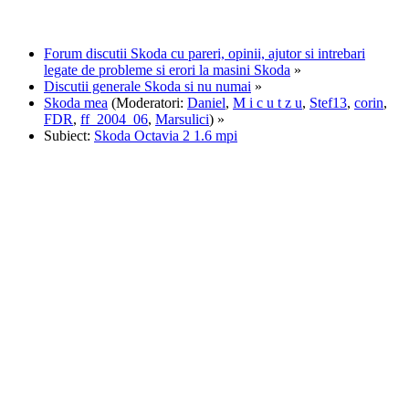
Forum discutii Skoda cu pareri, opinii, ajutor si intrebari
legate de probleme si erori la masini Skoda
»
Discutii generale Skoda si nu numai
»
Skoda mea
(Moderatori:
Daniel
,
M i c u t z u
,
Stef13
,
corin
,
FDR
,
ff_2004_06
,
Marsulici
) »
Subiect:
Skoda Octavia 2 1.6 mpi