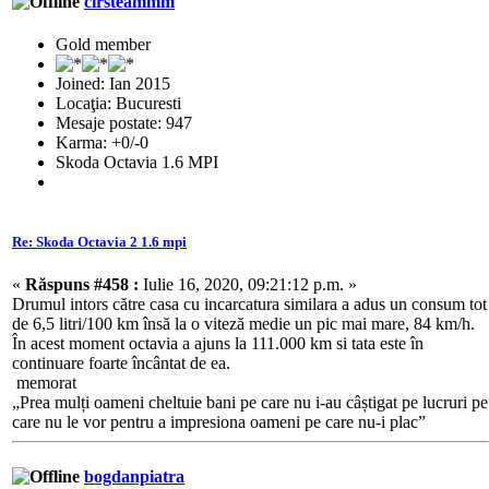
cirsteammm
Gold member
Joined: Ian 2015
Locaţia: Bucuresti
Mesaje postate: 947
Karma: +0/-0
Skoda Octavia 1.6 MPI
Re: Skoda Octavia 2 1.6 mpi
«
Răspuns #458 :
Iulie 16, 2020, 09:21:12 p.m. »
Drumul intors către casa cu incarcatura similara a adus un consum tot
de 6,5 litri/100 km însă la o viteză medie un pic mai mare, 84 km/h.
În acest moment octavia a ajuns la 111.000 km si tata este în
continuare foarte încântat de ea.
memorat
„Prea mulți oameni cheltuie bani pe care nu i-au câștigat pe lucruri pe
care nu le vor pentru a impresiona oameni pe care nu-i plac”
bogdanpiatra