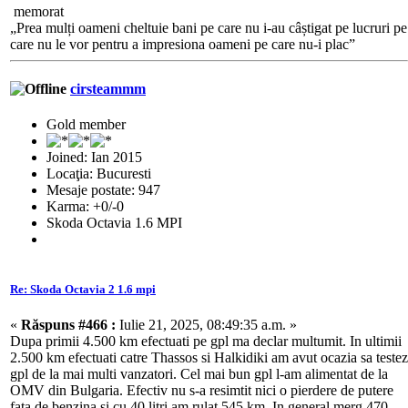
memorat
„Prea mulți oameni cheltuie bani pe care nu i-au câștigat pe lucruri pe
care nu le vor pentru a impresiona oameni pe care nu-i plac”
cirsteammm
Gold member
Joined: Ian 2015
Locaţia: Bucuresti
Mesaje postate: 947
Karma: +0/-0
Skoda Octavia 1.6 MPI
Re: Skoda Octavia 2 1.6 mpi
«
Răspuns #466 :
Iulie 21, 2025, 08:49:35 a.m. »
Dupa primii 4.500 km efectuati pe gpl ma declar multumit. In ultimii
2.500 km efectuati catre Thassos si Halkidiki am avut ocazia sa testez
gpl de la mai multi vanzatori. Cel mai bun gpl l-am alimentat de la
OMV din Bulgaria. Efectiv nu s-a resimtit nici o pierdere de putere
fata de benzina si cu 40 litri am rulat 545 km. In general merg 470-