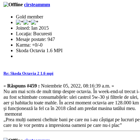
cirsteammm
Gold member
Joined: Ian 2015
Locaţia: Bucuresti
Mesaje postate: 947
Karma: +0/-0
Skoda Octavia 1.6 MPI
Re: Skoda Octavia 2 1.6 mpi
«
Răspuns #459 :
Noiembrie 05, 2022, 08:16:39 a.m. »
Nu am mai scris de mult timp despre octavia. În week-end-ul trecut i-
au fost schimbate consumabilele: ulei castrol 5w-30 și filtrele de ulei,
aer și habitaclu toate mahle. În acest moment octavia are 128.000 km
și funcționează la fel ca în 2018 când am predat masina tatălui meu.
memorat
„Prea mulți oameni cheltuie bani pe care nu i-au câștigat pe lucruri pe
care nu le vor pentru a impresiona oameni pe care nu-i plac”