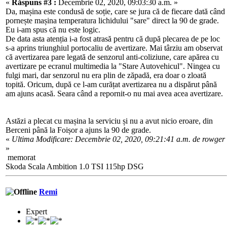
«
Răspuns #3 :
Decembrie 02, 2020, 09:03:30 a.m. »
Da, mașina este condusă de soție, care se jura că de fiecare dată când
pornește mașina temperatura lichidului "sare" direct la 90 de grade.
Eu i-am spus că nu este logic.
De data asta atenția i-a fost atrasă pentru că după plecarea de pe loc
s-a aprins triunghiul portocaliu de avertizare. Mai târziu am observat
că avertizarea pare legată de senzorul anti-coliziune, care apărea cu
avertizare pe ecranul multimedia la "Stare Autovehicul". Ningea cu
fulgi mari, dar senzorul nu era plin de zăpadă, era doar o zloată
topită. Oricum, după ce l-am curățat avertizarea nu a dispărut până
am ajuns acasă. Seara când a repornit-o nu mai avea acea avertizare.
Astăzi a plecat cu mașina la serviciu și nu a avut nicio eroare, din
Berceni până la Foișor a ajuns la 90 de grade.
«
Ultima Modificare: Decembrie 02, 2020, 09:21:41 a.m. de rowger
»
memorat
Skoda Scala Ambition 1.0 TSI 115hp DSG
Remi
Expert