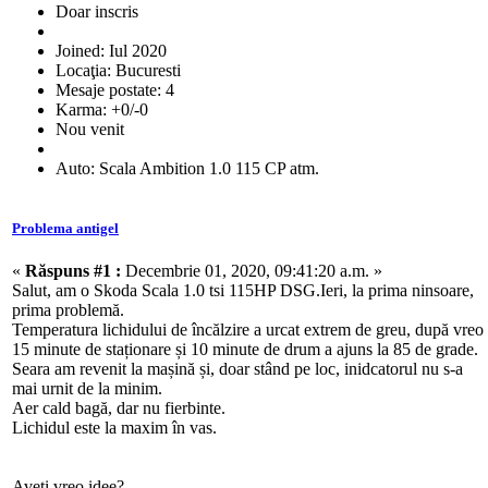
Doar inscris
Joined: Iul 2020
Locaţia: Bucuresti
Mesaje postate: 4
Karma: +0/-0
Nou venit
Auto: Scala Ambition 1.0 115 CP atm.
Problema antigel
«
Răspuns #1 :
Decembrie 01, 2020, 09:41:20 a.m. »
Salut, am o Skoda Scala 1.0 tsi 115HP DSG.
Ieri, la prima ninsoare,
prima problemă.
Temperatura lichidului de încălzire a urcat extrem de greu, după vreo
15 minute de staționare și 10 minute de drum a ajuns la 85 de grade.
Seara am revenit la mașină și, doar stând pe loc, inidcatorul nu s-a
mai urnit de la minim.
Aer cald bagă, dar nu fierbinte.
Lichidul este la maxim în vas.
Aveți vreo idee?