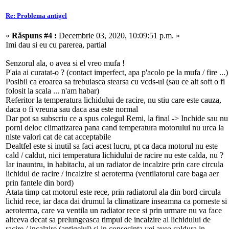
Re: Problema antigel
«
Răspuns #4 :
Decembrie 03, 2020, 10:09:51 p.m. »
Imi dau si eu cu parerea, partial
Senzorul ala, o avea si el vreo mufa !
P'aia ai curatat-o ? (contact imperfect, apa p'acolo pe la mufa / fire ...)
Posibil ca eroarea sa trebuiasca stearsa cu vcds-ul (sau ce alt soft o fi
folosit la scala ... n'am habar)
Referitor la temperatura lichidului de racire, nu stiu care este cauza,
daca o fi vreuna sau daca asa este normal
Dar pot sa subscriu ce a spus colegul Remi, la final -> Inchide sau nu
porni deloc climatizarea pana cand temperatura motorului nu urca la
niste valori cat de cat acceptabile
Dealtfel este si inutil sa faci acest lucru, pt ca daca motorul nu este
cald / caldut, nici temperatura lichidului de racire nu este calda, nu ?
Iar inauntru, in habitaclu, ai un radiator de incalzire prin care circula
lichidul de racire / incalzire si aeroterma (ventilatorul care baga aer
prin fantele din bord)
Atata timp cat motorul este rece, prin radiatorul ala din bord circula
lichid rece, iar daca dai drumul la climatizare inseamna ca porneste si
aeroterma, care va ventila un radiator rece si prin urmare nu va face
altceva decat sa prelungeasca timpul de incalzire al lichidului de
racire / incalzire (antigelul) si in consecinta vei avea caldura in