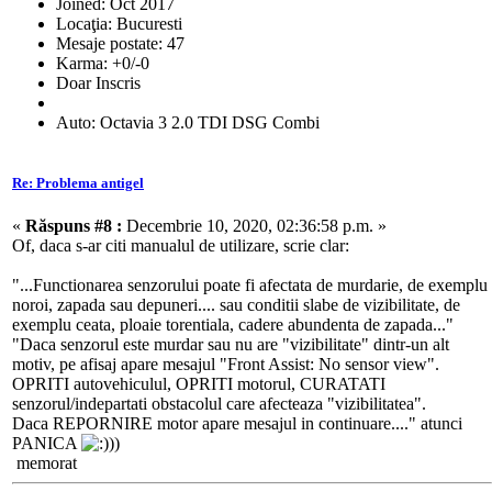
Joined: Oct 2017
Locaţia: Bucuresti
Mesaje postate: 47
Karma: +0/-0
Doar Inscris
Auto: Octavia 3 2.0 TDI DSG Combi
Re: Problema antigel
«
Răspuns #8 :
Decembrie 10, 2020, 02:36:58 p.m. »
Of, daca s-ar citi manualul de utilizare, scrie clar:
"...Functionarea senzorului poate fi afectata de murdarie, de exemplu
noroi, zapada sau depuneri.... sau conditii slabe de vizibilitate, de
exemplu ceata, ploaie torentiala, cadere abundenta de zapada..."
"Daca senzorul este murdar sau nu are "vizibilitate" dintr-un alt
motiv, pe afisaj apare mesajul "Front Assist: No sensor view".
OPRITI autovehiculul, OPRITI motorul, CURATATI
senzorul/indepartati obstacolul care afecteaza "vizibilitatea".
Daca REPORNIRE motor apare mesajul in continuare...." atunci
PANICA
))
memorat