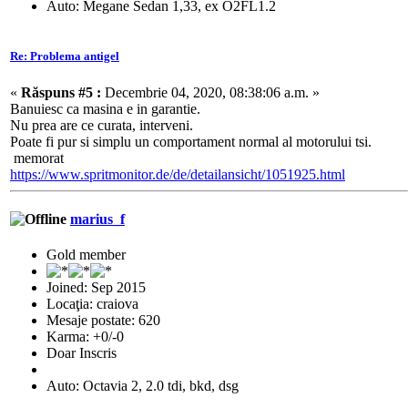
Auto: Megane Sedan 1,33, ex O2FL1.2
Re: Problema antigel
«
Răspuns #5 :
Decembrie 04, 2020, 08:38:06 a.m. »
Banuiesc ca masina e in garantie.
Nu prea are ce curata, interveni.
Poate fi pur si simplu un comportament normal al motorului tsi.
memorat
https://www.spritmonitor.de/de/detailansicht/1051925.html
marius_f
Gold member
Joined: Sep 2015
Locaţia: craiova
Mesaje postate: 620
Karma: +0/-0
Doar Inscris
Auto: Octavia 2, 2.0 tdi, bkd, dsg