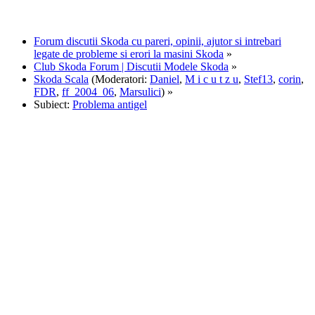
Forum discutii Skoda cu pareri, opinii, ajutor si intrebari
legate de probleme si erori la masini Skoda
»
Club Skoda Forum | Discutii Modele Skoda
»
Skoda Scala
(Moderatori:
Daniel
,
M i c u t z u
,
Stef13
,
corin
,
FDR
,
ff_2004_06
,
Marsulici
) »
Subiect:
Problema antigel