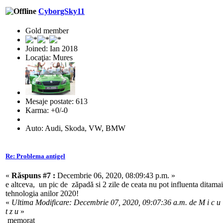
CyborgSky11
Gold member
Joined: Ian 2018
Locaţia: Mures
Mesaje postate: 613
Karma: +0/-0
Auto: Audi, Skoda, VW, BMW
Re: Problema antigel
«
Răspuns #7 :
Decembrie 06, 2020, 08:09:43 p.m. »
e altceva, un pic de zăpadă si 2 zile de ceata nu pot influenta ditamai
tehnologia anilor 2020!
«
Ultima Modificare: Decembrie 07, 2020, 09:07:36 a.m. de M i c u
t z u
»
memorat