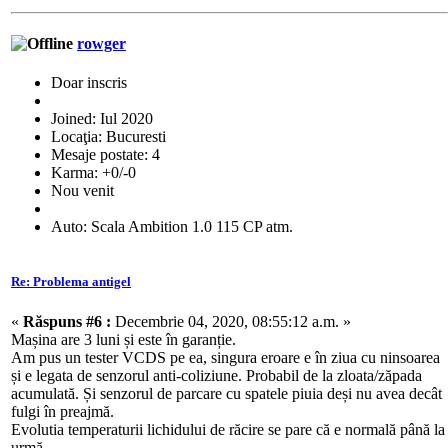
rowger
Doar inscris
Joined: Iul 2020
Locaţia: Bucuresti
Mesaje postate: 4
Karma: +0/-0
Nou venit
Auto: Scala Ambition 1.0 115 CP atm.
Re: Problema antigel
«
Răspuns #6 :
Decembrie 04, 2020, 08:55:12 a.m. »
Mașina are 3 luni și este în garanție.
Am pus un tester VCDS pe ea, singura eroare e în ziua cu ninsoarea
și e legata de senzorul anti-coliziune. Probabil de la zloata/zăpada
acumulată. Și senzorul de parcare cu spatele piuia deși nu avea decât
fulgi în preajmă.
Evolutia temperaturii lichidului de răcire se pare că e normală până la
urmă.