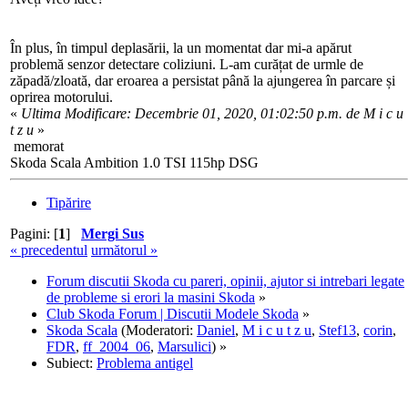
În plus, în timpul deplasării, la un momentat dar mi-a apărut
problemă senzor detectare coliziuni. L-am curățat de urmle de
zăpadă/zloată, dar eroarea a persistat până la ajungerea în parcare și
oprirea motorului.
«
Ultima Modificare: Decembrie 01, 2020, 01:02:50 p.m. de M i c u
t z u
»
memorat
Skoda Scala Ambition 1.0 TSI 115hp DSG
Tipărire
Pagini: [
1
]
Mergi Sus
« precedentul
următorul »
Forum discutii Skoda cu pareri, opinii, ajutor si intrebari legate
de probleme si erori la masini Skoda
»
Club Skoda Forum | Discutii Modele Skoda
»
Skoda Scala
(Moderatori:
Daniel
,
M i c u t z u
,
Stef13
,
corin
,
FDR
,
ff_2004_06
,
Marsulici
) »
Subiect:
Problema antigel