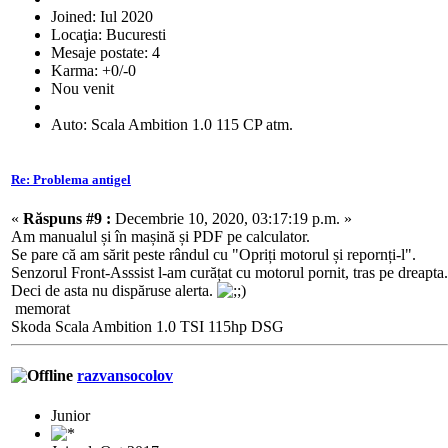
Joined: Iul 2020
Locaţia: Bucuresti
Mesaje postate: 4
Karma: +0/-0
Nou venit
Auto: Scala Ambition 1.0 115 CP atm.
Re: Problema antigel
«
Răspuns #9 :
Decembrie 10, 2020, 03:17:19 p.m. »
Am manualul și în mașină și PDF pe calculator.
Se pare că am sărit peste rândul cu "Opriți motorul și repornți-l".
Senzorul Front-Asssist l-am curățat cu motorul pornit, tras pe dreapta.
Deci de asta nu dispăruse alerta.
memorat
Skoda Scala Ambition 1.0 TSI 115hp DSG
razvansocolov
Junior