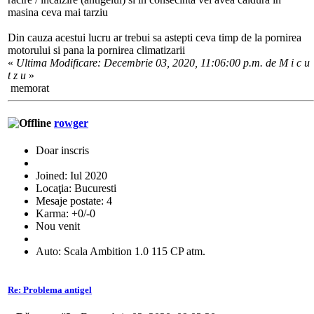
masina ceva mai tarziu
Din cauza acestui lucru ar trebui sa astepti ceva timp de la pornirea
motorului si pana la pornirea climatizarii
«
Ultima Modificare: Decembrie 03, 2020, 11:06:00 p.m. de M i c u
t z u
»
memorat
rowger
Doar inscris
Joined: Iul 2020
Locaţia: Bucuresti
Mesaje postate: 4
Karma: +0/-0
Nou venit
Auto: Scala Ambition 1.0 115 CP atm.
Re: Problema antigel