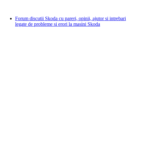
Forum discutii Skoda cu pareri, opinii, ajutor si intrebari
legate de probleme si erori la masini Skoda