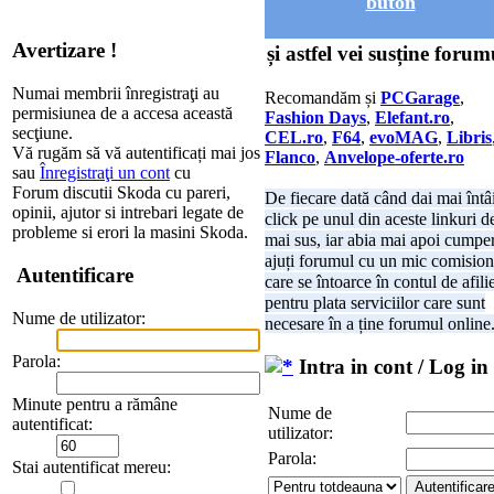
buton
Avertizare !
și astfel vei susține forum
Numai membrii înregistraţi au
Recomandăm și
PCGarage
,
permisiunea de a accesa această
Fashion Days
,
Elefant.ro
,
secţiune.
CEL.ro
,
F64
,
evoMAG
,
Libris
Vă rugăm să vă autentificați mai jos
Flanco
,
Anvelope-oferte.ro
sau
Înregistraţi un cont
cu
Forum discutii Skoda cu pareri,
De fiecare dată când dai mai întâ
opinii, ajutor si intrebari legate de
click pe unul din aceste linkuri d
probleme si erori la masini Skoda.
mai sus, iar abia mai apoi cumper
ajuți forumul cu un mic comision
Autentificare
care se întoarce în contul de afili
pentru plata serviciilor care sunt
Nume de utilizator:
necesare în a ține forumul online
Parola:
Intra in cont / Log in
Minute pentru a rămâne
Nume de
autentificat:
utilizator:
Parola:
Stai autentificat mereu: