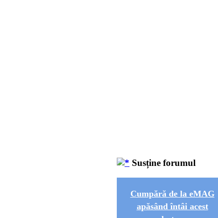
Susține forumul
Cumpără de la eMAG
apăsând întâi acest