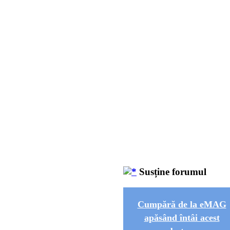
Susține forumul
Cumpără de la eMAG
apăsând întâi acest