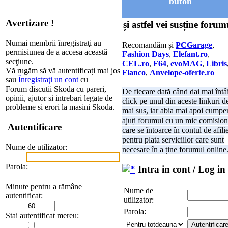
buton
Avertizare !
și astfel vei susține forum
Numai membrii înregistraţi au
Recomandăm și
PCGarage
,
permisiunea de a accesa această
Fashion Days
,
Elefant.ro
,
secţiune.
CEL.ro
,
F64
,
evoMAG
,
Libris
Vă rugăm să vă autentificați mai jos
Flanco
,
Anvelope-oferte.ro
sau
Înregistraţi un cont
cu
Forum discutii Skoda cu pareri,
De fiecare dată când dai mai întâ
opinii, ajutor si intrebari legate de
click pe unul din aceste linkuri d
probleme si erori la masini Skoda.
mai sus, iar abia mai apoi cumper
ajuți forumul cu un mic comision
Autentificare
care se întoarce în contul de afili
pentru plata serviciilor care sunt
Nume de utilizator:
necesare în a ține forumul online
Parola:
Intra in cont / Log in
Minute pentru a rămâne
Nume de
autentificat:
utilizator:
Parola:
Stai autentificat mereu: