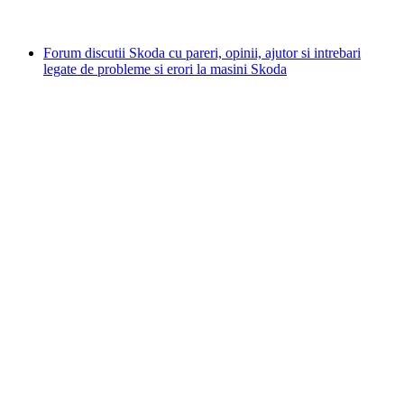
Forum discutii Skoda cu pareri, opinii, ajutor si intrebari
legate de probleme si erori la masini Skoda