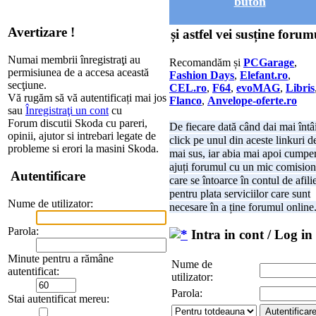
buton
Avertizare !
și astfel vei susține forum
Numai membrii înregistraţi au
Recomandăm și
PCGarage
,
permisiunea de a accesa această
Fashion Days
,
Elefant.ro
,
secţiune.
CEL.ro
,
F64
,
evoMAG
,
Libris
Vă rugăm să vă autentificați mai jos
Flanco
,
Anvelope-oferte.ro
sau
Înregistraţi un cont
cu
Forum discutii Skoda cu pareri,
De fiecare dată când dai mai întâ
opinii, ajutor si intrebari legate de
click pe unul din aceste linkuri d
probleme si erori la masini Skoda.
mai sus, iar abia mai apoi cumper
ajuți forumul cu un mic comision
Autentificare
care se întoarce în contul de afili
pentru plata serviciilor care sunt
Nume de utilizator:
necesare în a ține forumul online
Parola:
Intra in cont / Log in
Minute pentru a rămâne
Nume de
autentificat:
utilizator:
Parola:
Stai autentificat mereu: