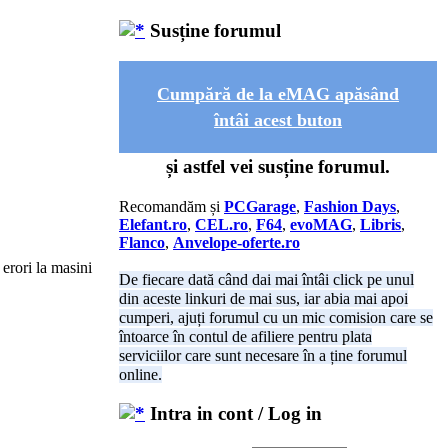
Susține forumul
Cumpără de la eMAG apăsând
întâi acest buton
și astfel vei susține forumul.
Recomandăm și
PCGarage
,
Fashion Days
,
Elefant.ro
,
CEL.ro
,
F64
,
evoMAG
,
Libris
,
Flanco
,
Anvelope-oferte.ro
 erori la masini
De fiecare dată când dai mai întâi click pe unul
din aceste linkuri de mai sus, iar abia mai apoi
cumperi, ajuți forumul cu un mic comision care se
întoarce în contul de afiliere pentru plata
serviciilor care sunt necesare în a ține forumul
online.
Intra in cont / Log in