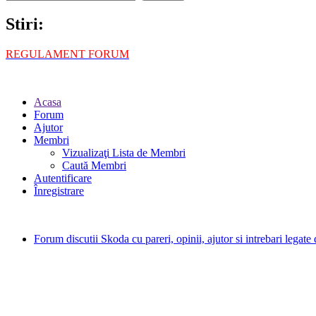
Stiri:
REGULAMENT FORUM
Acasa
Forum
Ajutor
Membri
Vizualizaţi Lista de Membri
Caută Membri
Autentificare
Înregistrare
Forum discutii Skoda cu pareri, opinii, ajutor si intrebari legat