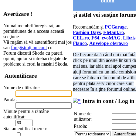
buton
Avertizare !
și astfel vei susține forum
Numai membrii înregistraţi au
Recomandăm și
PCGarage
,
permisiunea de a accesa această
Fashion Days
,
Elefant.ro
,
secţiune.
CEL.ro
,
F64
,
evoMAG
,
Libris
Vă rugăm să vă autentificați mai jos
Flanco
,
Anvelope-oferte.ro
sau
Înregistraţi un cont
cu
Forum discutii Skoda cu pareri,
De fiecare dată când dai mai întâ
opinii, ajutor si intrebari legate de
click pe unul din aceste linkuri d
probleme si erori la masini Skoda.
mai sus, iar abia mai apoi cumper
ajuți forumul cu un mic comision
Autentificare
care se întoarce în contul de afili
pentru plata serviciilor care sunt
Nume de utilizator:
necesare în a ține forumul online
Parola:
Intra in cont / Log in
Minute pentru a rămâne
Nume de
autentificat:
utilizator:
Parola:
Stai autentificat mereu: