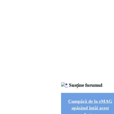
Susține forumul
Cumpără de la eMAG
apăsând întâi acest