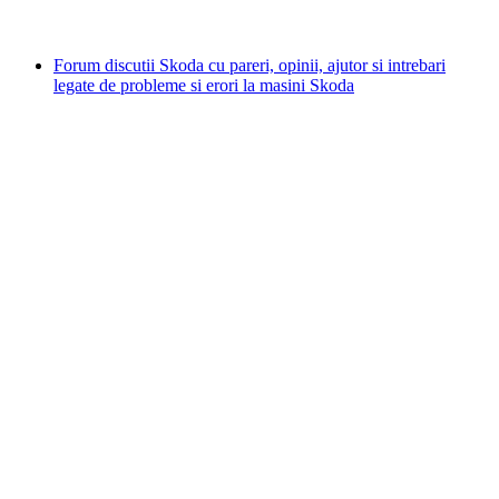
Forum discutii Skoda cu pareri, opinii, ajutor si intrebari
legate de probleme si erori la masini Skoda