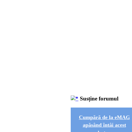
Susține forumul
Cumpără de la eMAG
apăsând întâi acest