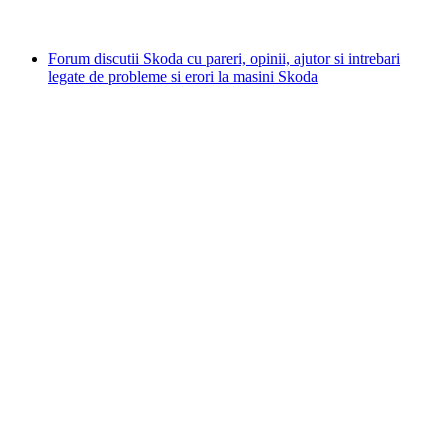
Forum discutii Skoda cu pareri, opinii, ajutor si intrebari
legate de probleme si erori la masini Skoda