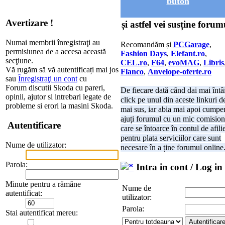
buton
Avertizare !
și astfel vei susține forum
Numai membrii înregistraţi au
Recomandăm și
PCGarage
,
permisiunea de a accesa această
Fashion Days
,
Elefant.ro
,
secţiune.
CEL.ro
,
F64
,
evoMAG
,
Libris
Vă rugăm să vă autentificați mai jos
Flanco
,
Anvelope-oferte.ro
sau
Înregistraţi un cont
cu
Forum discutii Skoda cu pareri,
De fiecare dată când dai mai întâ
opinii, ajutor si intrebari legate de
click pe unul din aceste linkuri d
probleme si erori la masini Skoda.
mai sus, iar abia mai apoi cumper
ajuți forumul cu un mic comision
Autentificare
care se întoarce în contul de afili
pentru plata serviciilor care sunt
Nume de utilizator:
necesare în a ține forumul online
Parola:
Intra in cont / Log in
Minute pentru a rămâne
Nume de
autentificat:
utilizator:
Parola:
Stai autentificat mereu: