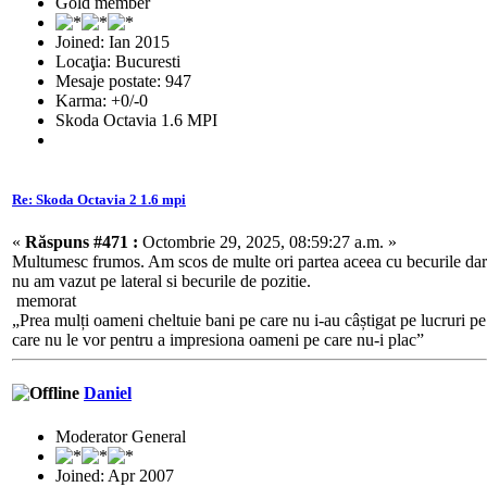
Gold member
Joined: Ian 2015
Locaţia: Bucuresti
Mesaje postate: 947
Karma: +0/-0
Skoda Octavia 1.6 MPI
Re: Skoda Octavia 2 1.6 mpi
«
Răspuns #471 :
Octombrie 29, 2025, 08:59:27 a.m. »
Multumesc frumos. Am scos de multe ori partea aceea cu becurile dar
nu am vazut pe lateral si becurile de pozitie.
memorat
„Prea mulți oameni cheltuie bani pe care nu i-au câștigat pe lucruri pe
care nu le vor pentru a impresiona oameni pe care nu-i plac”
Daniel
Moderator General
Joined: Apr 2007