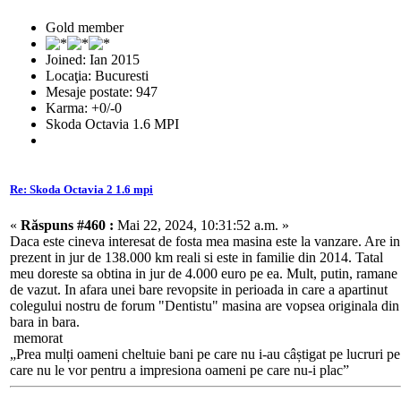
Gold member
Joined: Ian 2015
Locaţia: Bucuresti
Mesaje postate: 947
Karma: +0/-0
Skoda Octavia 1.6 MPI
Re: Skoda Octavia 2 1.6 mpi
«
Răspuns #460 :
Mai 22, 2024, 10:31:52 a.m. »
Daca este cineva interesat de fosta mea masina este la vanzare. Are in
prezent in jur de 138.000 km reali si este in familie din 2014. Tatal
meu doreste sa obtina in jur de 4.000 euro pe ea. Mult, putin, ramane
de vazut. In afara unei bare revopsite in perioada in care a apartinut
colegului nostru de forum "Dentistu" masina are vopsea originala din
bara in bara.
memorat
„Prea mulți oameni cheltuie bani pe care nu i-au câștigat pe lucruri pe
care nu le vor pentru a impresiona oameni pe care nu-i plac”