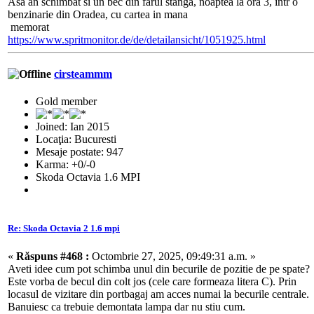
Asa an schimbat si un bec din farul stanga, noaptea la ora 3, intr o
benzinarie din Oradea, cu cartea in mana
memorat
https://www.spritmonitor.de/de/detailansicht/1051925.html
cirsteammm
Gold member
Joined: Ian 2015
Locaţia: Bucuresti
Mesaje postate: 947
Karma: +0/-0
Skoda Octavia 1.6 MPI
Re: Skoda Octavia 2 1.6 mpi
«
Răspuns #468 :
Octombrie 27, 2025, 09:49:31 a.m. »
Aveti idee cum pot schimba unul din becurile de pozitie de pe spate?
Este vorba de becul din colt jos (cele care formeaza litera C). Prin
locasul de vizitare din portbagaj am acces numai la becurile centrale.
Banuiesc ca trebuie demontata lampa dar nu stiu cum.