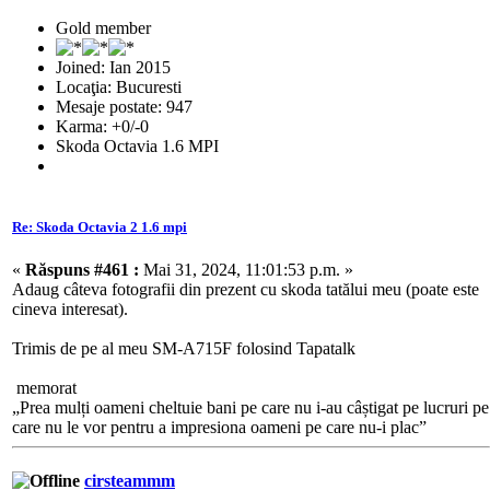
Gold member
Joined: Ian 2015
Locaţia: Bucuresti
Mesaje postate: 947
Karma: +0/-0
Skoda Octavia 1.6 MPI
Re: Skoda Octavia 2 1.6 mpi
«
Răspuns #461 :
Mai 31, 2024, 11:01:53 p.m. »
Adaug câteva fotografii din prezent cu skoda tatălui meu (poate este
cineva interesat).
Trimis de pe al meu SM-A715F folosind Tapatalk
memorat
„Prea mulți oameni cheltuie bani pe care nu i-au câștigat pe lucruri pe
care nu le vor pentru a impresiona oameni pe care nu-i plac”
cirsteammm