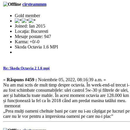
cirsteammm
Gold member
Joined: Ian 2015
Locaţia: Bucuresti
Mesaje postate: 947
Karma: +0/-0
Skoda Octavia 1.6 MPI
Re: Skoda Octavia 2 1.6 mpi
«
Răspuns #459 :
Noiembrie 05, 2022, 08:16:39 a.m. »
Nu am mai scris de mult timp despre octavia. În week-end-ul trecut i-
au fost schimbate consumabilele: ulei castrol 5w-30 și filtrele de ulei,
aer și habitaclu toate mahle. În acest moment octavia are 128.000 km
și funcționează la fel ca în 2018 când am predat masina tatălui meu.
memorat
„Prea mulți oameni cheltuie bani pe care nu i-au câștigat pe lucruri pe
care nu le vor pentru a impresiona oameni pe care nu-i plac”