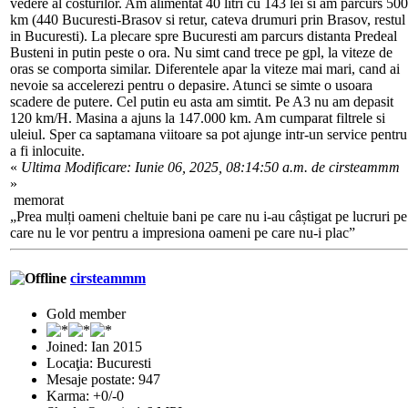
vedere al costurilor. Am alimentat 40 litri cu 143 lei si am parcurs 500
km (440 Bucuresti-Brasov si retur, cateva drumuri prin Brasov, restul
in Bucuresti). La plecare spre Bucuresti am parcurs distanta Predeal
Busteni in putin peste o ora. Nu simt cand trece pe gpl, la viteze de
oras se comporta similar. Diferentele apar la viteze mai mari, cand ai
nevoie sa accelerezi pentru o depasire. Atunci se simte o usoara
scadere de putere. Cel putin eu asta am simtit. Pe A3 nu am depasit
120 km/H. Masina a ajuns la 147.000 km. Am cumparat filtrele si
uleiul. Sper ca saptamana viitoare sa pot ajunge intr-un service pentru
a fi inlocuite.
«
Ultima Modificare: Iunie 06, 2025, 08:14:50 a.m. de cirsteammm
»
memorat
„Prea mulți oameni cheltuie bani pe care nu i-au câștigat pe lucruri pe
care nu le vor pentru a impresiona oameni pe care nu-i plac”
cirsteammm
Gold member
Joined: Ian 2015
Locaţia: Bucuresti
Mesaje postate: 947
Karma: +0/-0