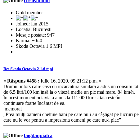
cirsteammm
Gold member
Joined: Ian 2015
Locaţia: Bucuresti
Mesaje postate: 947
Karma: +0/-0
Skoda Octavia 1.6 MPI
Re: Skoda Octavia 2 1.6 mpi
«
Răspuns #458 :
Iulie 16, 2020, 09:21:12 p.m. »
Drumul intors către casa cu incarcatura similara a adus un consum tot
de 6,5 litri/100 km însă la o viteză medie un pic mai mare, 84 km/h.
În acest moment octavia a ajuns la 111.000 km si tata este în
continuare foarte încântat de ea.
memorat
„Prea mulți oameni cheltuie bani pe care nu i-au câștigat pe lucruri pe
care nu le vor pentru a impresiona oameni pe care nu-i plac”
bogdanpiatra