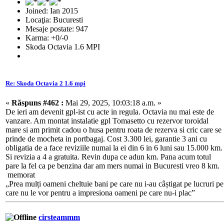
Joined: Ian 2015
Locaţia: Bucuresti
Mesaje postate: 947
Karma: +0/-0
Skoda Octavia 1.6 MPI
Re: Skoda Octavia 2 1.6 mpi
«
Răspuns #462 :
Mai 29, 2025, 10:03:18 a.m. »
De ieri am devenit gpl-ist cu acte in regula. Octavia nu mai este de
vanzare. Am montat instalatie gpl Tomasetto cu rezervor toroidal
mare si am primit cadou o husa pentru roata de rezerva si cric care se
prinde de mocheta in portbagaj. Cost 3.300 lei, garantie 3 ani cu
obligatia de a face reviziile numai la ei din 6 in 6 luni sau 15.000 km.
Si revizia a 4 a gratuita. Revin dupa ce adun km. Pana acum totul
pare la fel ca pe benzina dar am mers numai in Bucuresti vreo 8 km.
memorat
„Prea mulți oameni cheltuie bani pe care nu i-au câștigat pe lucruri pe
care nu le vor pentru a impresiona oameni pe care nu-i plac”
cirsteammm