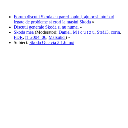
Forum discutii Skoda cu pareri, opinii, ajutor si intrebari
legate de probleme si erori la masini Skoda
»
Discutii generale Skoda si nu numai
»
Skoda mea
(Moderatori:
Daniel
,
M i c u t z u
,
Stef13
,
corin
,
FDR
,
ff_2004_06
,
Marsulici
) »
Subiect:
Skoda Octavia 2 1.6 mpi