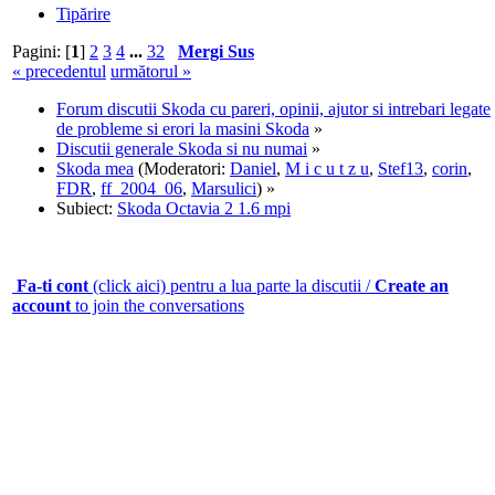
Tipărire
Pagini: [
1
]
2
3
4
...
32
Mergi Sus
« precedentul
următorul »
Forum discutii Skoda cu pareri, opinii, ajutor si intrebari legate
de probleme si erori la masini Skoda
»
Discutii generale Skoda si nu numai
»
Skoda mea
(Moderatori:
Daniel
,
M i c u t z u
,
Stef13
,
corin
,
FDR
,
ff_2004_06
,
Marsulici
) »
Subiect:
Skoda Octavia 2 1.6 mpi
Fa-ti cont
(click aici) pentru a lua parte la discutii /
Create an
account
to join the conversations