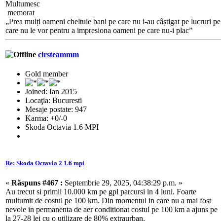
Multumesc
memorat
„Prea mulți oameni cheltuie bani pe care nu i-au câștigat pe lucruri pe
care nu le vor pentru a impresiona oameni pe care nu-i plac”
cirsteammm
Gold member
Joined: Ian 2015
Locaţia: Bucuresti
Mesaje postate: 947
Karma: +0/-0
Skoda Octavia 1.6 MPI
Re: Skoda Octavia 2 1.6 mpi
«
Răspuns #467 :
Septembrie 29, 2025, 04:38:29 p.m. »
Au trecut si primii 10.000 km pe gpl parcursi in 4 luni. Foarte
multumit de costul pe 100 km. Din momentul in care nu a mai fost
nevoie in permanenta de aer conditionat costul pe 100 km a ajuns pe
la 27-28 lei cu o utilizare de 80% extraurban.