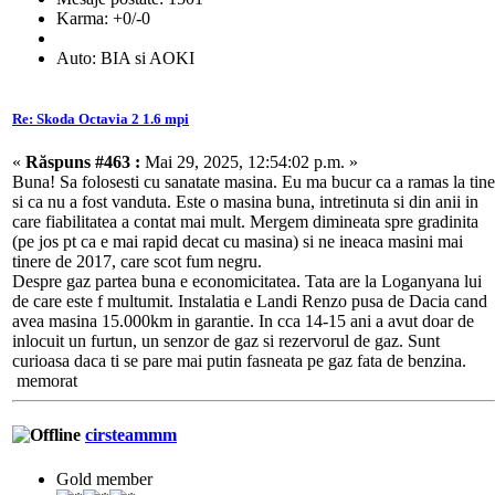
Karma: +0/-0
Auto: BIA si AOKI
Re: Skoda Octavia 2 1.6 mpi
«
Răspuns #463 :
Mai 29, 2025, 12:54:02 p.m. »
Buna! Sa folosesti cu sanatate masina. Eu ma bucur ca a ramas la tine
si ca nu a fost vanduta. Este o masina buna, intretinuta si din anii in
care fiabilitatea a contat mai mult. Mergem dimineata spre gradinita
(pe jos pt ca e mai rapid decat cu masina) si ne ineaca masini mai
tinere de 2017, care scot fum negru.
Despre gaz partea buna e economicitatea. Tata are la Loganyana lui
de care este f multumit. Instalatia e Landi Renzo pusa de Dacia cand
avea masina 15.000km in garantie. In cca 14-15 ani a avut doar de
inlocuit un furtun, un senzor de gaz si rezervorul de gaz. Sunt
curioasa daca ti se pare mai putin fasneata pe gaz fata de benzina.
memorat
cirsteammm
Gold member