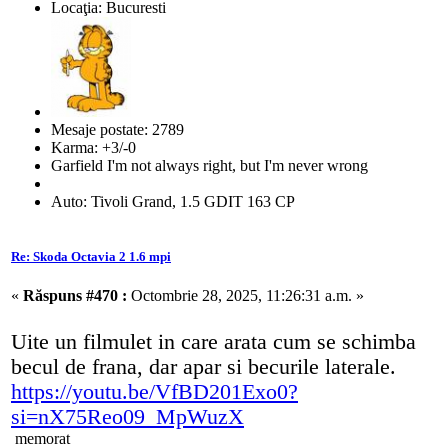
Locaţia: Bucuresti
Mesaje postate: 2789
Karma: +3/-0
Garfield I'm not always right, but I'm never wrong
Auto: Tivoli Grand, 1.5 GDIT 163 CP
Re: Skoda Octavia 2 1.6 mpi
«
Răspuns #470 :
Octombrie 28, 2025, 11:26:31 a.m. »
Uite un filmulet in care arata cum se schimba
becul de frana, dar apar si becurile laterale.
https://youtu.be/VfBD201Exo0?
si=nX75Reo09_MpWuzX
memorat