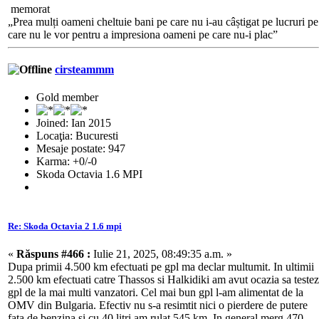
memorat
„Prea mulți oameni cheltuie bani pe care nu i-au câștigat pe lucruri pe
care nu le vor pentru a impresiona oameni pe care nu-i plac”
cirsteammm
Gold member
Joined: Ian 2015
Locaţia: Bucuresti
Mesaje postate: 947
Karma: +0/-0
Skoda Octavia 1.6 MPI
Re: Skoda Octavia 2 1.6 mpi
«
Răspuns #466 :
Iulie 21, 2025, 08:49:35 a.m. »
Dupa primii 4.500 km efectuati pe gpl ma declar multumit. In ultimii
2.500 km efectuati catre Thassos si Halkidiki am avut ocazia sa testez
gpl de la mai multi vanzatori. Cel mai bun gpl l-am alimentat de la
OMV din Bulgaria. Efectiv nu s-a resimtit nici o pierdere de putere
fata de benzina si cu 40 litri am rulat 545 km. In general merg 470-