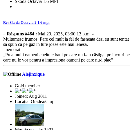
Skoda Octavia 1.6 MPI
Re: Skoda Octavia 2 1.6 mpi
«
Răspuns #464 :
Mai 29, 2025, 03:00:13 p.m. »
Multumesc frumos. Pare cel mult la fel de fasneata desi eu sunt tentat
sa spun ca pe gaz in ture joase este mai lenesa.
memorat
„Prea mulți oameni cheltuie bani pe care nu i-au câștigat pe lucruri pe
care nu le vor pentru a impresiona oameni pe care nu-i plac”
Alejinxique
Gold member
Joined: Aug 2011
Locaţia: Oradea/Cluj
Mesaje postate: 1501