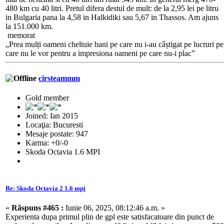
480 km cu 40 litri. Pretul difera destul de mult: de la 2,95 lei pe litru
in Bulgaria pana la 4,58 in Halkidiki sau 5,67 in Thassos. Am ajuns
la 151.000 km.
memorat
„Prea mulți oameni cheltuie bani pe care nu i-au câștigat pe lucruri pe
care nu le vor pentru a impresiona oameni pe care nu-i plac”
cirsteammm
Gold member
Joined: Ian 2015
Locaţia: Bucuresti
Mesaje postate: 947
Karma: +0/-0
Skoda Octavia 1.6 MPI
Re: Skoda Octavia 2 1.6 mpi
«
Răspuns #465 :
Iunie 06, 2025, 08:12:46 a.m. »
Experienta dupa primul plin de gpl este satisfacatoare din punct de