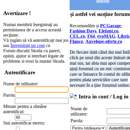
buton
Avertizare !
și astfel vei susține forum
Numai membrii înregistraţi au
Recomandăm și
PCGarage
,
permisiunea de a accesa această
Fashion Days
,
Elefant.ro
,
secţiune.
CEL.ro
,
F64
,
evoMAG
,
Libris
Vă rugăm să vă autentificați mai jos
Flanco
,
Anvelope-oferte.ro
sau
Înregistraţi un cont
cu
Forum discutii Skoda cu pareri,
De fiecare dată când dai mai întâ
opinii, ajutor si intrebari legate de
click pe unul din aceste linkuri d
probleme si erori la masini Skoda.
mai sus, iar abia mai apoi cumper
ajuți forumul cu un mic comision
Autentificare
care se întoarce în contul de afili
pentru plata serviciilor care sunt
Nume de utilizator:
necesare în a ține forumul online
Parola:
Intra in cont / Log in
Minute pentru a rămâne
Nume de
autentificat:
utilizator:
Parola:
Stai autentificat mereu: