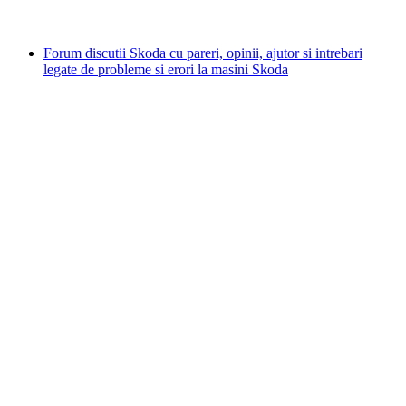
Forum discutii Skoda cu pareri, opinii, ajutor si intrebari
legate de probleme si erori la masini Skoda