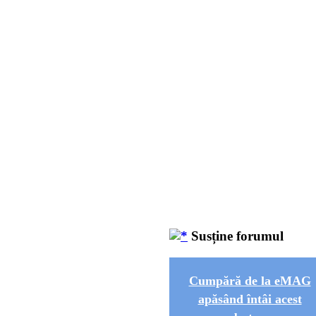
Susține forumul
Cumpără de la eMAG
apăsând întâi acest