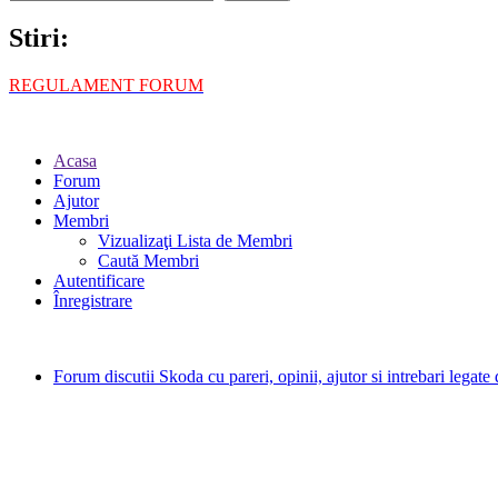
Stiri:
REGULAMENT FORUM
Acasa
Forum
Ajutor
Membri
Vizualizaţi Lista de Membri
Caută Membri
Autentificare
Înregistrare
Forum discutii Skoda cu pareri, opinii, ajutor si intrebari legat