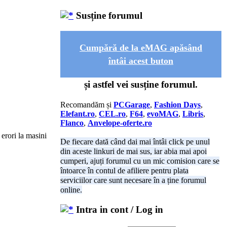
Susține forumul
Cumpără de la eMAG apăsând
întâi acest buton
și astfel vei susține forumul.
Recomandăm și
PCGarage
,
Fashion Days
,
Elefant.ro
,
CEL.ro
,
F64
,
evoMAG
,
Libris
,
Flanco
,
Anvelope-oferte.ro
 erori la masini
De fiecare dată când dai mai întâi click pe unul
din aceste linkuri de mai sus, iar abia mai apoi
cumperi, ajuți forumul cu un mic comision care se
întoarce în contul de afiliere pentru plata
serviciilor care sunt necesare în a ține forumul
online.
Intra in cont / Log in