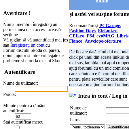
buton
Avertizare !
și astfel vei susține forum
Numai membrii înregistraţi au
Recomandăm și
PCGarage
,
permisiunea de a accesa această
Fashion Days
,
Elefant.ro
,
secţiune.
CEL.ro
,
F64
,
evoMAG
,
Libris
Vă rugăm să vă autentificați mai jos
Flanco
,
Anvelope-oferte.ro
sau
Înregistraţi un cont
cu
Forum discutii Skoda cu pareri,
De fiecare dată când dai mai întâ
opinii, ajutor si intrebari legate de
click pe unul din aceste linkuri d
probleme si erori la masini Skoda.
mai sus, iar abia mai apoi cumper
ajuți forumul cu un mic comision
Autentificare
care se întoarce în contul de afili
pentru plata serviciilor care sunt
Nume de utilizator:
necesare în a ține forumul online
Parola:
Intra in cont / Log in
Minute pentru a rămâne
Nume de
autentificat:
utilizator:
Parola:
Stai autentificat mereu: