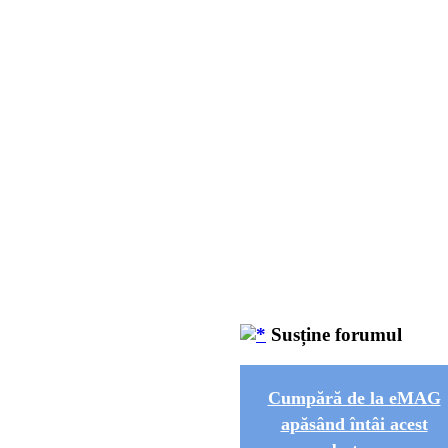
Susține forumul
Cumpără de la eMAG
apăsând întâi acest