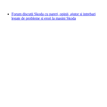
Forum discutii Skoda cu pareri, opinii, ajutor si intrebari
legate de probleme si erori la masini Skoda