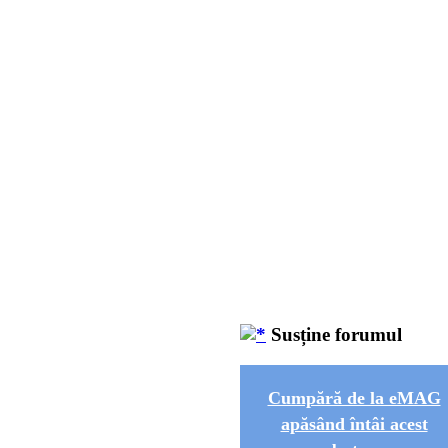
Susține forumul
Cumpără de la eMAG
apăsând întâi acest