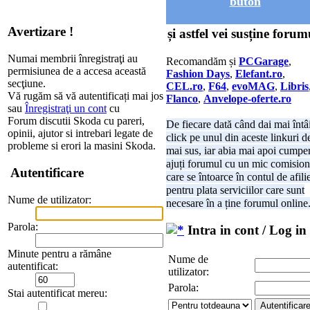
buton
Avertizare !
și astfel vei susține forum
Numai membrii înregistraţi au
Recomandăm și
PCGarage
,
permisiunea de a accesa această
Fashion Days
,
Elefant.ro
,
secţiune.
CEL.ro
,
F64
,
evoMAG
,
Libris
Vă rugăm să vă autentificați mai jos
Flanco
,
Anvelope-oferte.ro
sau
Înregistraţi un cont
cu
Forum discutii Skoda cu pareri,
De fiecare dată când dai mai întâ
opinii, ajutor si intrebari legate de
click pe unul din aceste linkuri d
probleme si erori la masini Skoda.
mai sus, iar abia mai apoi cumper
ajuți forumul cu un mic comision
Autentificare
care se întoarce în contul de afili
pentru plata serviciilor care sunt
Nume de utilizator:
necesare în a ține forumul online
Parola:
Intra in cont / Log in
Minute pentru a rămâne
Nume de
autentificat:
utilizator:
Parola:
Stai autentificat mereu: