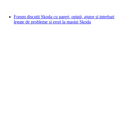
Forum discutii Skoda cu pareri, opinii, ajutor si intrebari
legate de probleme si erori la masini Skoda