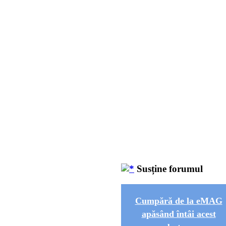
Susține forumul
Cumpără de la eMAG
apăsând întâi acest