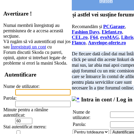
buton
Avertizare !
și astfel vei susține forum
Numai membrii înregistraţi au
Recomandăm și
PCGarage
,
permisiunea de a accesa această
Fashion Days
,
Elefant.ro
,
secţiune.
CEL.ro
,
F64
,
evoMAG
,
Libris
Vă rugăm să vă autentificați mai jos
Flanco
,
Anvelope-oferte.ro
sau
Înregistraţi un cont
cu
Forum discutii Skoda cu pareri,
De fiecare dată când dai mai întâ
opinii, ajutor si intrebari legate de
click pe unul din aceste linkuri d
probleme si erori la masini Skoda.
mai sus, iar abia mai apoi cumper
ajuți forumul cu un mic comision
Autentificare
care se întoarce în contul de afili
pentru plata serviciilor care sunt
Nume de utilizator:
necesare în a ține forumul online
Parola:
Intra in cont / Log in
Minute pentru a rămâne
Nume de
autentificat:
utilizator:
Parola:
Stai autentificat mereu: