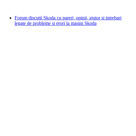
Forum discutii Skoda cu pareri, opinii, ajutor si intrebari
legate de probleme si erori la masini Skoda