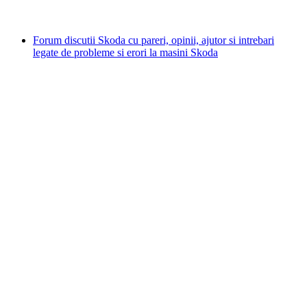
Forum discutii Skoda cu pareri, opinii, ajutor si intrebari
legate de probleme si erori la masini Skoda