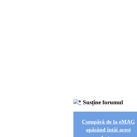
Susține forumul
Cumpără de la eMAG
apăsând întâi acest