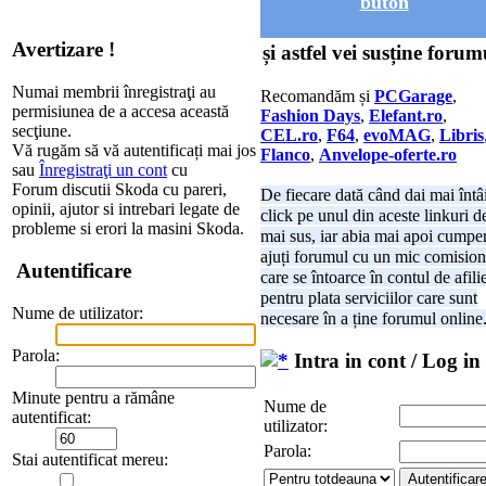
buton
Avertizare !
și astfel vei susține forum
Numai membrii înregistraţi au
Recomandăm și
PCGarage
,
permisiunea de a accesa această
Fashion Days
,
Elefant.ro
,
secţiune.
CEL.ro
,
F64
,
evoMAG
,
Libris
Vă rugăm să vă autentificați mai jos
Flanco
,
Anvelope-oferte.ro
sau
Înregistraţi un cont
cu
Forum discutii Skoda cu pareri,
De fiecare dată când dai mai întâ
opinii, ajutor si intrebari legate de
click pe unul din aceste linkuri d
probleme si erori la masini Skoda.
mai sus, iar abia mai apoi cumper
ajuți forumul cu un mic comision
Autentificare
care se întoarce în contul de afili
pentru plata serviciilor care sunt
Nume de utilizator:
necesare în a ține forumul online
Parola:
Intra in cont / Log in
Minute pentru a rămâne
Nume de
autentificat:
utilizator:
Parola:
Stai autentificat mereu: