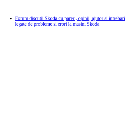
Forum discutii Skoda cu pareri, opinii, ajutor si intrebari
legate de probleme si erori la masini Skoda