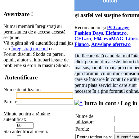
buton
Avertizare !
și astfel vei susține forum
Numai membrii înregistraţi au
Recomandăm și
PCGarage
,
permisiunea de a accesa această
Fashion Days
,
Elefant.ro
,
secţiune.
CEL.ro
,
F64
,
evoMAG
,
Libris
Vă rugăm să vă autentificați mai jos
Flanco
,
Anvelope-oferte.ro
sau
Înregistraţi un cont
cu
Forum discutii Skoda cu pareri,
De fiecare dată când dai mai întâ
opinii, ajutor si intrebari legate de
click pe unul din aceste linkuri d
probleme si erori la masini Skoda.
mai sus, iar abia mai apoi cumper
ajuți forumul cu un mic comision
Autentificare
care se întoarce în contul de afili
pentru plata serviciilor care sunt
Nume de utilizator:
necesare în a ține forumul online
Parola:
Intra in cont / Log in
Minute pentru a rămâne
Nume de
autentificat:
utilizator:
Parola:
Stai autentificat mereu: