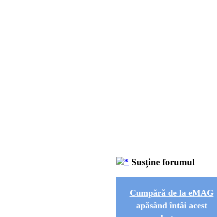
Susține forumul
Cumpără de la eMAG
apăsând întâi acest