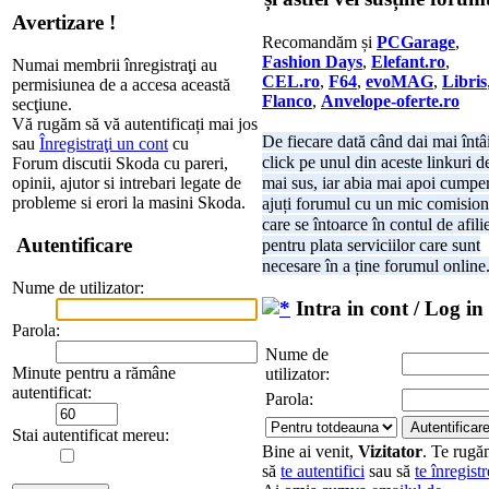
Avertizare !
Recomandăm și
PCGarage
,
Fashion Days
,
Elefant.ro
,
Numai membrii înregistraţi au
CEL.ro
,
F64
,
evoMAG
,
Libris
permisiunea de a accesa această
Flanco
,
Anvelope-oferte.ro
secţiune.
Vă rugăm să vă autentificați mai jos
De fiecare dată când dai mai întâ
sau
Înregistraţi un cont
cu
click pe unul din aceste linkuri d
Forum discutii Skoda cu pareri,
opinii, ajutor si intrebari legate de
mai sus, iar abia mai apoi cumper
probleme si erori la masini Skoda.
ajuți forumul cu un mic comision
care se întoarce în contul de afili
Autentificare
pentru plata serviciilor care sunt
necesare în a ține forumul online
Nume de utilizator:
Intra in cont / Log in
Parola:
Nume de
Minute pentru a rămâne
utilizator:
autentificat:
Parola:
Stai autentificat mereu:
Bine ai venit,
Vizitator
. Te rug
să
te autentifici
sau să
te înregistr