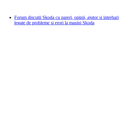
Forum discutii Skoda cu pareri, opinii, ajutor si intrebari
legate de probleme si erori la masini Skoda