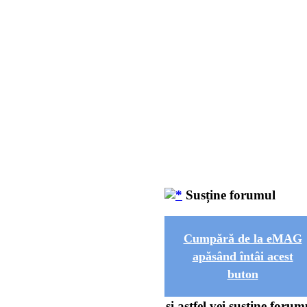
Susține forumul
Cumpără de la eMAG
apăsând întâi acest
buton
și astfel vei susține forum