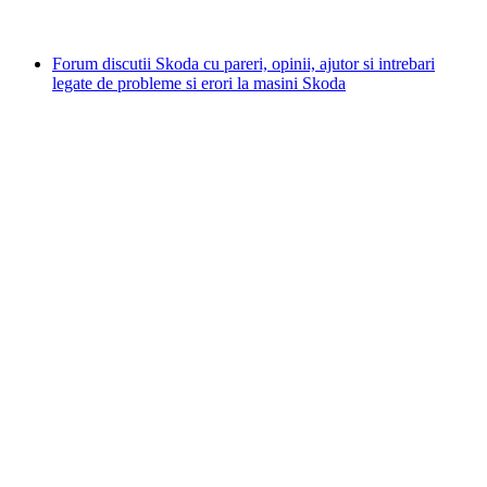
Forum discutii Skoda cu pareri, opinii, ajutor si intrebari
legate de probleme si erori la masini Skoda