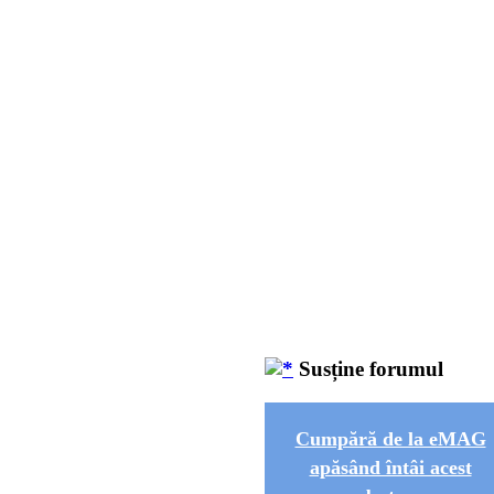
Susține forumul
Cumpără de la eMAG
apăsând întâi acest