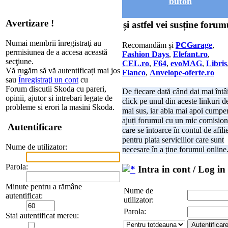
buton
Avertizare !
și astfel vei susține forum
Numai membrii înregistraţi au
Recomandăm și
PCGarage
,
permisiunea de a accesa această
Fashion Days
,
Elefant.ro
,
secţiune.
CEL.ro
,
F64
,
evoMAG
,
Libris
Vă rugăm să vă autentificați mai jos
Flanco
,
Anvelope-oferte.ro
sau
Înregistraţi un cont
cu
Forum discutii Skoda cu pareri,
De fiecare dată când dai mai întâ
opinii, ajutor si intrebari legate de
click pe unul din aceste linkuri d
probleme si erori la masini Skoda.
mai sus, iar abia mai apoi cumper
ajuți forumul cu un mic comision
Autentificare
care se întoarce în contul de afili
pentru plata serviciilor care sunt
Nume de utilizator:
necesare în a ține forumul online
Parola:
Intra in cont / Log in
Minute pentru a rămâne
Nume de
autentificat:
utilizator:
Parola:
Stai autentificat mereu: