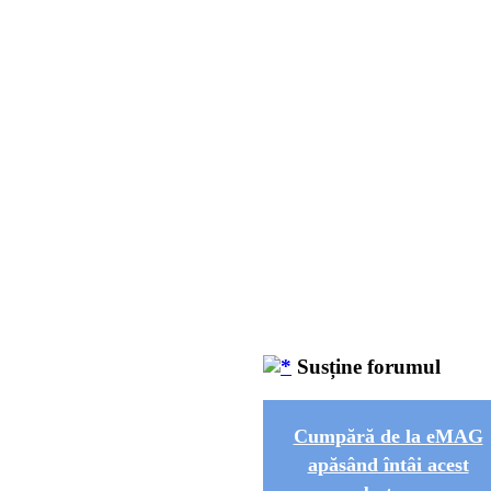
Susține forumul
Cumpără de la eMAG
apăsând întâi acest