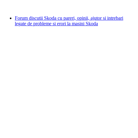
Forum discutii Skoda cu pareri, opinii, ajutor si intrebari
legate de probleme si erori la masini Skoda