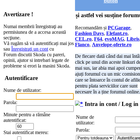
buton
Avertizare !
și astfel vei susține forum
Numai membrii înregistraţi au
Recomandăm și
PCGarage
,
permisiunea de a accesa această
Fashion Days
,
Elefant.ro
,
secţiune.
CEL.ro
,
F64
,
evoMAG
,
Libris
Vă rugăm să vă autentificați mai jos
Flanco
,
Anvelope-oferte.ro
sau
Înregistraţi un cont
cu
Forum discutii Skoda cu pareri,
De fiecare dată când dai mai întâ
opinii, ajutor si intrebari legate de
click pe unul din aceste linkuri d
probleme si erori la masini Skoda.
mai sus, iar abia mai apoi cumper
ajuți forumul cu un mic comision
Autentificare
care se întoarce în contul de afili
pentru plata serviciilor care sunt
Nume de utilizator:
necesare în a ține forumul online
Parola:
Intra in cont / Log in
Minute pentru a rămâne
Nume de
autentificat:
utilizator:
Parola:
Stai autentificat mereu: