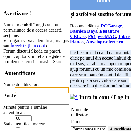
buton
Avertizare !
și astfel vei susține forum
Numai membrii înregistraţi au
Recomandăm și
PCGarage
,
permisiunea de a accesa această
Fashion Days
,
Elefant.ro
,
secţiune.
CEL.ro
,
F64
,
evoMAG
,
Libris
Vă rugăm să vă autentificați mai jos
Flanco
,
Anvelope-oferte.ro
sau
Înregistraţi un cont
cu
Forum discutii Skoda cu pareri,
De fiecare dată când dai mai întâ
opinii, ajutor si intrebari legate de
click pe unul din aceste linkuri d
probleme si erori la masini Skoda.
mai sus, iar abia mai apoi cumper
ajuți forumul cu un mic comision
Autentificare
care se întoarce în contul de afili
pentru plata serviciilor care sunt
Nume de utilizator:
necesare în a ține forumul online
Parola:
Intra in cont / Log in
Minute pentru a rămâne
Nume de
autentificat:
utilizator:
Parola:
Stai autentificat mereu: