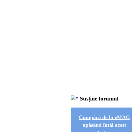
Susține forumul
Cumpără de la eMAG
apăsând întâi acest