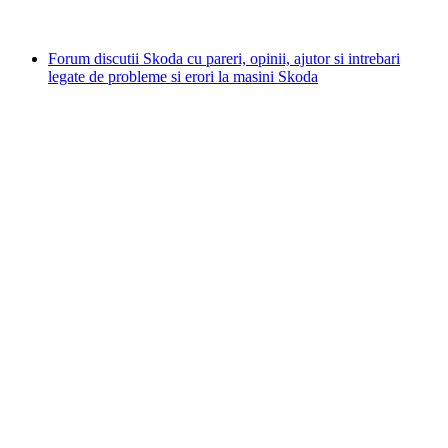
Forum discutii Skoda cu pareri, opinii, ajutor si intrebari
legate de probleme si erori la masini Skoda