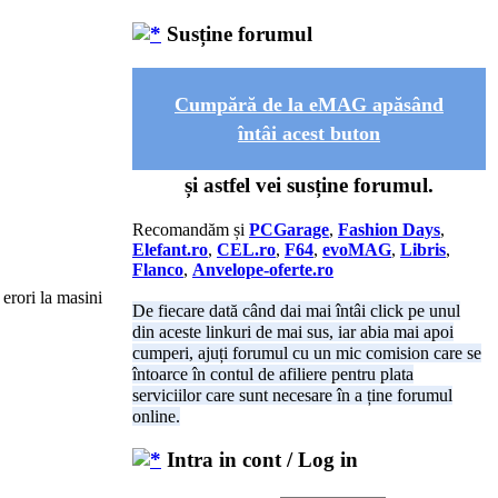
Susține forumul
Cumpără de la eMAG apăsând
întâi acest buton
și astfel vei susține forumul.
Recomandăm și
PCGarage
,
Fashion Days
,
Elefant.ro
,
CEL.ro
,
F64
,
evoMAG
,
Libris
,
Flanco
,
Anvelope-oferte.ro
 erori la masini
De fiecare dată când dai mai întâi click pe unul
din aceste linkuri de mai sus, iar abia mai apoi
cumperi, ajuți forumul cu un mic comision care se
întoarce în contul de afiliere pentru plata
serviciilor care sunt necesare în a ține forumul
online.
Intra in cont / Log in