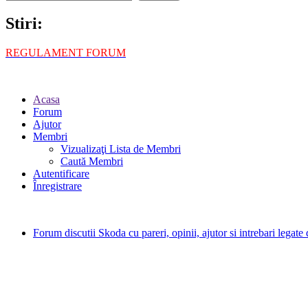
Stiri:
REGULAMENT FORUM
Acasa
Forum
Ajutor
Membri
Vizualizaţi Lista de Membri
Caută Membri
Autentificare
Înregistrare
Forum discutii Skoda cu pareri, opinii, ajutor si intrebari legat