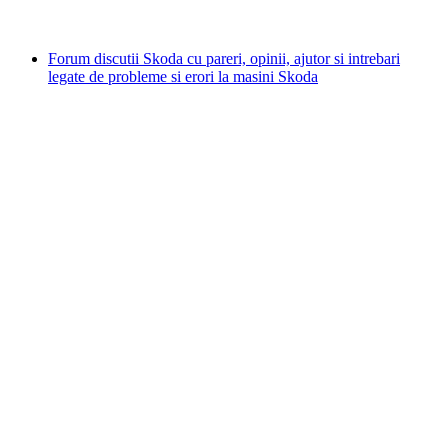
Forum discutii Skoda cu pareri, opinii, ajutor si intrebari
legate de probleme si erori la masini Skoda