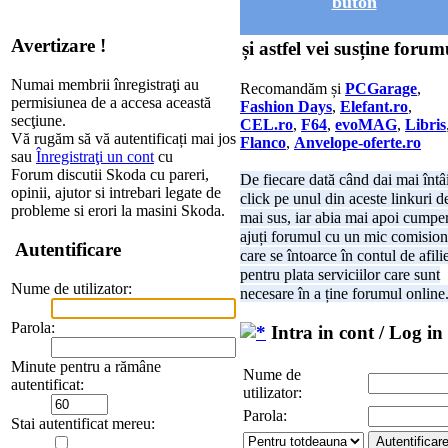
buton
Avertizare !
și astfel vei susține forum
Numai membrii înregistraţi au
Recomandăm și
PCGarage
,
permisiunea de a accesa această
Fashion Days
,
Elefant.ro
,
secţiune.
CEL.ro
,
F64
,
evoMAG
,
Libris
Vă rugăm să vă autentificați mai jos
Flanco
,
Anvelope-oferte.ro
sau
Înregistraţi un cont
cu
Forum discutii Skoda cu pareri,
De fiecare dată când dai mai întâ
opinii, ajutor si intrebari legate de
click pe unul din aceste linkuri d
probleme si erori la masini Skoda.
mai sus, iar abia mai apoi cumper
ajuți forumul cu un mic comision
Autentificare
care se întoarce în contul de afili
pentru plata serviciilor care sunt
Nume de utilizator:
necesare în a ține forumul online
Parola:
Intra in cont / Log in
Minute pentru a rămâne
Nume de
autentificat:
utilizator:
Parola:
Stai autentificat mereu: