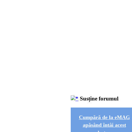
Susține forumul
Cumpără de la eMAG
apăsând întâi acest