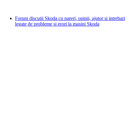
Forum discutii Skoda cu pareri, opinii, ajutor si intrebari
legate de probleme si erori la masini Skoda