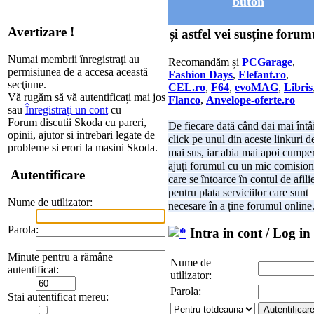
buton
Avertizare !
și astfel vei susține forum
Numai membrii înregistraţi au
Recomandăm și
PCGarage
,
permisiunea de a accesa această
Fashion Days
,
Elefant.ro
,
secţiune.
CEL.ro
,
F64
,
evoMAG
,
Libris
Vă rugăm să vă autentificați mai jos
Flanco
,
Anvelope-oferte.ro
sau
Înregistraţi un cont
cu
Forum discutii Skoda cu pareri,
De fiecare dată când dai mai întâ
opinii, ajutor si intrebari legate de
click pe unul din aceste linkuri d
probleme si erori la masini Skoda.
mai sus, iar abia mai apoi cumper
ajuți forumul cu un mic comision
Autentificare
care se întoarce în contul de afili
pentru plata serviciilor care sunt
Nume de utilizator:
necesare în a ține forumul online
Parola:
Intra in cont / Log in
Minute pentru a rămâne
Nume de
autentificat:
utilizator:
Parola:
Stai autentificat mereu: