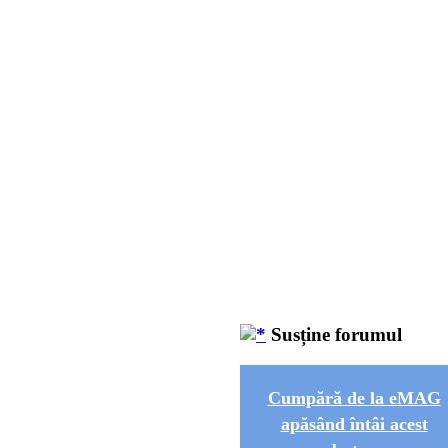
Susține forumul
Cumpără de la eMAG
apăsând întâi acest