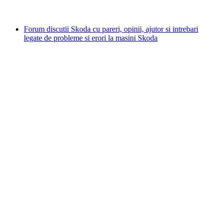
Forum discutii Skoda cu pareri, opinii, ajutor si intrebari
legate de probleme si erori la masini Skoda