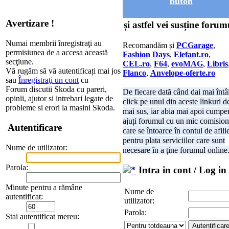
buton
Avertizare !
și astfel vei susține forum
Numai membrii înregistraţi au
Recomandăm și
PCGarage
,
permisiunea de a accesa această
Fashion Days
,
Elefant.ro
,
secţiune.
CEL.ro
,
F64
,
evoMAG
,
Libris
Vă rugăm să vă autentificați mai jos
Flanco
,
Anvelope-oferte.ro
sau
Înregistraţi un cont
cu
Forum discutii Skoda cu pareri,
De fiecare dată când dai mai întâ
opinii, ajutor si intrebari legate de
click pe unul din aceste linkuri d
probleme si erori la masini Skoda.
mai sus, iar abia mai apoi cumper
ajuți forumul cu un mic comision
Autentificare
care se întoarce în contul de afili
pentru plata serviciilor care sunt
Nume de utilizator:
necesare în a ține forumul online
Parola:
Intra in cont / Log in
Minute pentru a rămâne
Nume de
autentificat:
utilizator:
Parola:
Stai autentificat mereu: