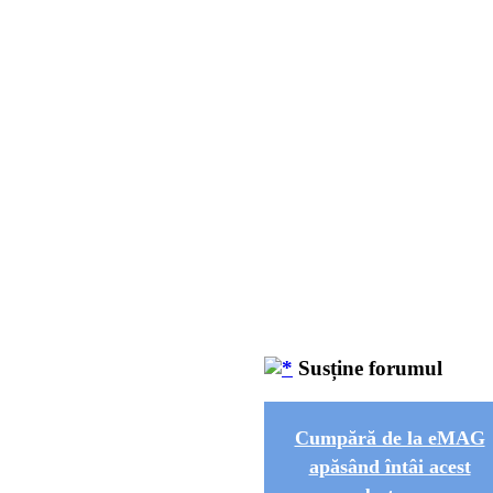
Susține forumul
Cumpără de la eMAG
apăsând întâi acest