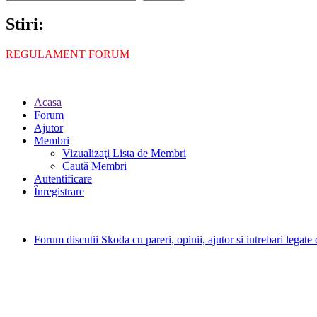
Stiri:
REGULAMENT FORUM
Acasa
Forum
Ajutor
Membri
Vizualizaţi Lista de Membri
Caută Membri
Autentificare
Înregistrare
Forum discutii Skoda cu pareri, opinii, ajutor si intrebari legat