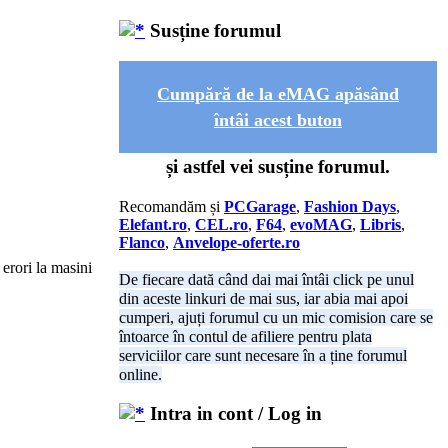
Susține forumul
Cumpără de la eMAG apăsând
întâi acest buton
și astfel vei susține forumul.
Recomandăm și
PCGarage
,
Fashion Days
,
Elefant.ro
,
CEL.ro
,
F64
,
evoMAG
,
Libris
,
Flanco
,
Anvelope-oferte.ro
 erori la masini
De fiecare dată când dai mai întâi click pe unul
din aceste linkuri de mai sus, iar abia mai apoi
cumperi, ajuți forumul cu un mic comision care se
întoarce în contul de afiliere pentru plata
serviciilor care sunt necesare în a ține forumul
online.
Intra in cont / Log in