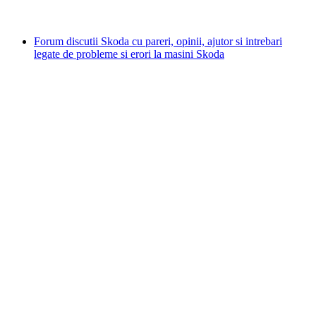
Forum discutii Skoda cu pareri, opinii, ajutor si intrebari
legate de probleme si erori la masini Skoda