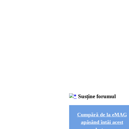
Susține forumul
Cumpără de la eMAG
apăsând întâi acest