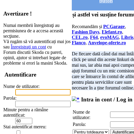
buton
Avertizare !
și astfel vei susține forum
Numai membrii înregistraţi au
Recomandăm și
PCGarage
,
permisiunea de a accesa această
Fashion Days
,
Elefant.ro
,
secţiune.
CEL.ro
,
F64
,
evoMAG
,
Libris
Vă rugăm să vă autentificați mai jos
Flanco
,
Anvelope-oferte.ro
sau
Înregistraţi un cont
cu
Forum discutii Skoda cu pareri,
De fiecare dată când dai mai întâ
opinii, ajutor si intrebari legate de
click pe unul din aceste linkuri d
probleme si erori la masini Skoda.
mai sus, iar abia mai apoi cumper
ajuți forumul cu un mic comision
Autentificare
care se întoarce în contul de afili
pentru plata serviciilor care sunt
Nume de utilizator:
necesare în a ține forumul online
Parola:
Intra in cont / Log in
Minute pentru a rămâne
Nume de
autentificat:
utilizator:
Parola:
Stai autentificat mereu: