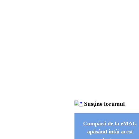
Susține forumul
Cumpără de la eMAG
apăsând întâi acest