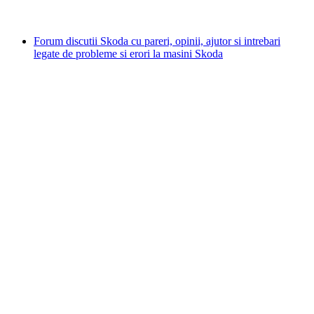
Forum discutii Skoda cu pareri, opinii, ajutor si intrebari
legate de probleme si erori la masini Skoda