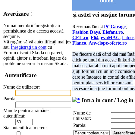
buton
Avertizare !
și astfel vei susține forum
Numai membrii înregistraţi au
Recomandăm și
PCGarage
,
permisiunea de a accesa această
Fashion Days
,
Elefant.ro
,
secţiune.
CEL.ro
,
F64
,
evoMAG
,
Libris
Vă rugăm să vă autentificați mai jos
Flanco
,
Anvelope-oferte.ro
sau
Înregistraţi un cont
cu
Forum discutii Skoda cu pareri,
De fiecare dată când dai mai întâ
opinii, ajutor si intrebari legate de
click pe unul din aceste linkuri d
probleme si erori la masini Skoda.
mai sus, iar abia mai apoi cumper
ajuți forumul cu un mic comision
Autentificare
care se întoarce în contul de afili
pentru plata serviciilor care sunt
Nume de utilizator:
necesare în a ține forumul online
Parola:
Intra in cont / Log in
Minute pentru a rămâne
Nume de
autentificat:
utilizator:
Parola:
Stai autentificat mereu: