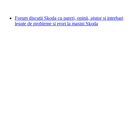
Forum discutii Skoda cu pareri, opinii, ajutor si intrebari
legate de probleme si erori la masini Skoda