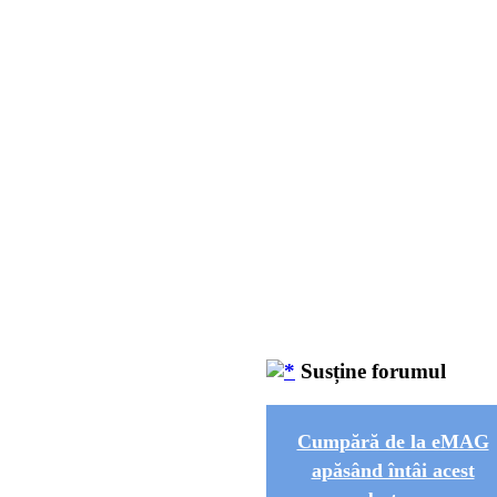
Susține forumul
Cumpără de la eMAG
apăsând întâi acest