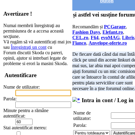
buton
Avertizare !
și astfel vei susține forum
Numai membrii înregistraţi au
Recomandăm și
PCGarage
,
permisiunea de a accesa această
Fashion Days
,
Elefant.ro
,
secţiune.
CEL.ro
,
F64
,
evoMAG
,
Libris
Vă rugăm să vă autentificați mai jos
Flanco
,
Anvelope-oferte.ro
sau
Înregistraţi un cont
cu
Forum discutii Skoda cu pareri,
De fiecare dată când dai mai întâ
opinii, ajutor si intrebari legate de
click pe unul din aceste linkuri d
probleme si erori la masini Skoda.
mai sus, iar abia mai apoi cumper
ajuți forumul cu un mic comision
Autentificare
care se întoarce în contul de afili
pentru plata serviciilor care sunt
Nume de utilizator:
necesare în a ține forumul online
Parola:
Intra in cont / Log in
Minute pentru a rămâne
Nume de
autentificat:
utilizator:
Parola:
Stai autentificat mereu: