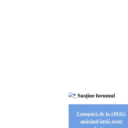
Susține forumul
Cumpără de la eMAG
apăsând întâi acest