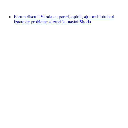
Forum discutii Skoda cu pareri, opinii, ajutor si intrebari
legate de probleme si erori la masini Skoda