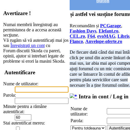
buton
Avertizare !
și astfel vei susține forum
Numai membrii înregistraţi au
Recomandăm și
PCGarage
,
permisiunea de a accesa această
Fashion Days
,
Elefant.ro
,
secţiune.
CEL.ro
,
F64
,
evoMAG
,
Libris
Vă rugăm să vă autentificați mai jos
Flanco
,
Anvelope-oferte.ro
sau
Înregistraţi un cont
cu
Forum discutii Skoda cu pareri,
De fiecare dată când dai mai întâ
opinii, ajutor si intrebari legate de
click pe unul din aceste linkuri d
probleme si erori la masini Skoda.
mai sus, iar abia mai apoi cumper
ajuți forumul cu un mic comision
Autentificare
care se întoarce în contul de afili
pentru plata serviciilor care sunt
Nume de utilizator:
necesare în a ține forumul online
Parola:
Intra in cont / Log in
Minute pentru a rămâne
Nume de
autentificat:
utilizator:
Parola:
Stai autentificat mereu: