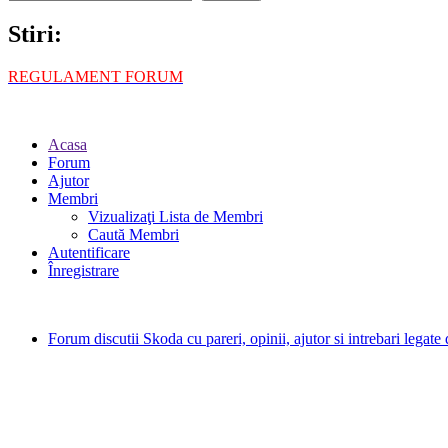
Stiri:
REGULAMENT FORUM
Acasa
Forum
Ajutor
Membri
Vizualizaţi Lista de Membri
Caută Membri
Autentificare
Înregistrare
Forum discutii Skoda cu pareri, opinii, ajutor si intrebari legat