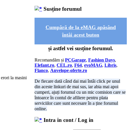
Susține forumul
Cumpără de la eMAG apăsând
întâi acest buton
și astfel vei susține forumul.
Recomandăm și
PCGarage
,
Fashion Days
,
Elefant.ro
,
CEL.ro
,
F64
,
evoMAG
,
Libris
,
Flanco
,
Anvelope-oferte.ro
 erori la masini
De fiecare dată când dai mai întâi click pe unul
din aceste linkuri de mai sus, iar abia mai apoi
cumperi, ajuți forumul cu un mic comision care se
întoarce în contul de afiliere pentru plata
serviciilor care sunt necesare în a ține forumul
online.
Intra in cont / Log in