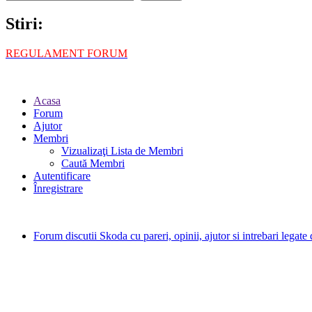
Stiri:
REGULAMENT FORUM
Acasa
Forum
Ajutor
Membri
Vizualizaţi Lista de Membri
Caută Membri
Autentificare
Înregistrare
Forum discutii Skoda cu pareri, opinii, ajutor si intrebari legat