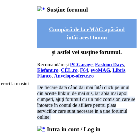
Susține forumul
Cumpără de la eMAG apăsând
întâi acest buton
și astfel vei susține forumul.
Recomandăm și
PCGarage
,
Fashion Days
,
Elefant.ro
,
CEL.ro
,
F64
,
evoMAG
,
Libris
,
Flanco
,
Anvelope-oferte.ro
 erori la masini
De fiecare dată când dai mai întâi click pe unul
din aceste linkuri de mai sus, iar abia mai apoi
cumperi, ajuți forumul cu un mic comision care se
întoarce în contul de afiliere pentru plata
serviciilor care sunt necesare în a ține forumul
online.
Intra in cont / Log in