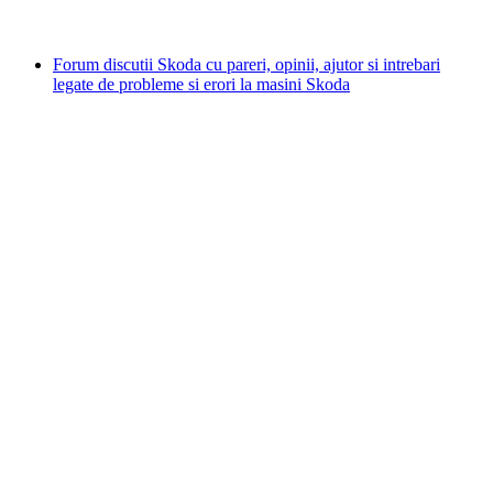
Forum discutii Skoda cu pareri, opinii, ajutor si intrebari
legate de probleme si erori la masini Skoda