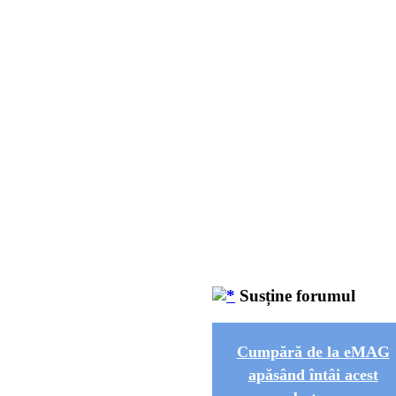
Susține forumul
Cumpără de la eMAG
apăsând întâi acest