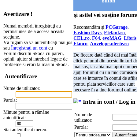
buton
Avertizare !
și astfel vei susține forum
Numai membrii înregistraţi au
Recomandăm și
PCGarage
,
permisiunea de a accesa această
Fashion Days
,
Elefant.ro
,
secţiune.
CEL.ro
,
F64
,
evoMAG
,
Libris
Vă rugăm să vă autentificați mai jos
Flanco
,
Anvelope-oferte.ro
sau
Înregistraţi un cont
cu
Forum discutii Skoda cu pareri,
De fiecare dată când dai mai întâ
opinii, ajutor si intrebari legate de
click pe unul din aceste linkuri d
probleme si erori la masini Skoda.
mai sus, iar abia mai apoi cumper
ajuți forumul cu un mic comision
Autentificare
care se întoarce în contul de afili
pentru plata serviciilor care sunt
Nume de utilizator:
necesare în a ține forumul online
Parola:
Intra in cont / Log in
Minute pentru a rămâne
Nume de
autentificat:
utilizator:
Parola:
Stai autentificat mereu: