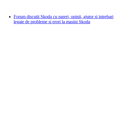
Forum discutii Skoda cu pareri, opinii, ajutor si intrebari
legate de probleme si erori la masini Skoda