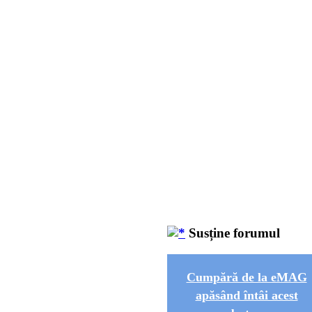
Susține forumul
Cumpără de la eMAG
apăsând întâi acest