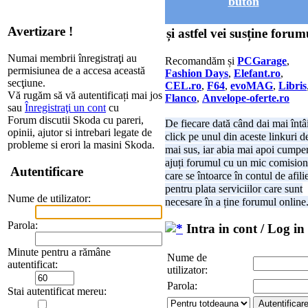
buton
Avertizare !
și astfel vei susține forum
Numai membrii înregistraţi au
Recomandăm și
PCGarage
,
permisiunea de a accesa această
Fashion Days
,
Elefant.ro
,
secţiune.
CEL.ro
,
F64
,
evoMAG
,
Libris
Vă rugăm să vă autentificați mai jos
Flanco
,
Anvelope-oferte.ro
sau
Înregistraţi un cont
cu
Forum discutii Skoda cu pareri,
De fiecare dată când dai mai întâ
opinii, ajutor si intrebari legate de
click pe unul din aceste linkuri d
probleme si erori la masini Skoda.
mai sus, iar abia mai apoi cumper
ajuți forumul cu un mic comision
Autentificare
care se întoarce în contul de afili
pentru plata serviciilor care sunt
Nume de utilizator:
necesare în a ține forumul online
Parola:
Intra in cont / Log in
Minute pentru a rămâne
Nume de
autentificat:
utilizator:
Parola:
Stai autentificat mereu: