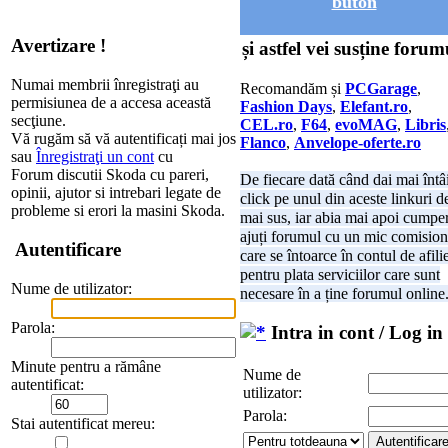
buton
Avertizare !
și astfel vei susține forum
Numai membrii înregistraţi au
Recomandăm și
PCGarage
,
permisiunea de a accesa această
Fashion Days
,
Elefant.ro
,
secţiune.
CEL.ro
,
F64
,
evoMAG
,
Libris
Vă rugăm să vă autentificați mai jos
Flanco
,
Anvelope-oferte.ro
sau
Înregistraţi un cont
cu
Forum discutii Skoda cu pareri,
De fiecare dată când dai mai întâ
opinii, ajutor si intrebari legate de
click pe unul din aceste linkuri d
probleme si erori la masini Skoda.
mai sus, iar abia mai apoi cumper
ajuți forumul cu un mic comision
Autentificare
care se întoarce în contul de afili
pentru plata serviciilor care sunt
Nume de utilizator:
necesare în a ține forumul online
Parola:
Intra in cont / Log in
Minute pentru a rămâne
Nume de
autentificat:
utilizator:
Parola:
Stai autentificat mereu: