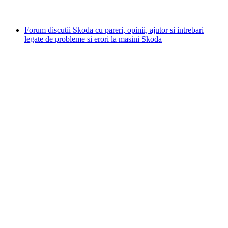
Forum discutii Skoda cu pareri, opinii, ajutor si intrebari
legate de probleme si erori la masini Skoda