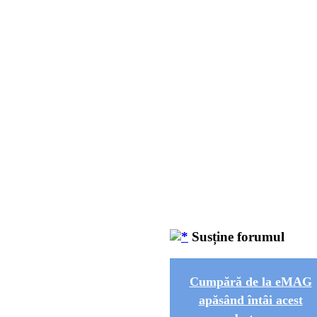
Susține forumul
Cumpără de la eMAG
apăsând întâi acest