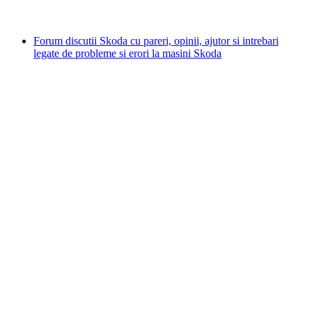
Forum discutii Skoda cu pareri, opinii, ajutor si intrebari
legate de probleme si erori la masini Skoda