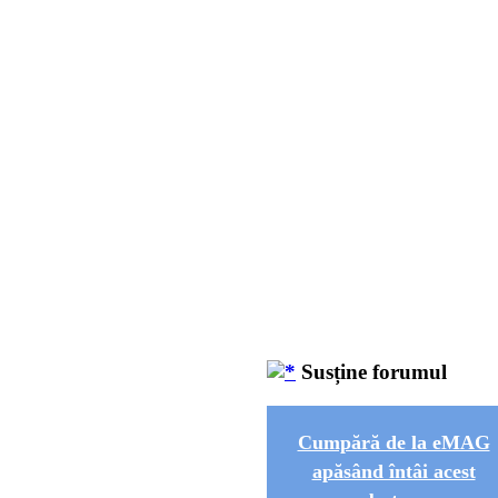
Susține forumul
Cumpără de la eMAG
apăsând întâi acest