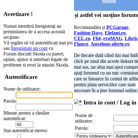
buton
Avertizare !
și astfel vei susține forum
Numai membrii înregistraţi au
Recomandăm și
PCGarage
,
permisiunea de a accesa această
Fashion Days
,
Elefant.ro
,
secţiune.
CEL.ro
,
F64
,
evoMAG
,
Libris
Vă rugăm să vă autentificați mai jos
Flanco
,
Anvelope-oferte.ro
sau
Înregistraţi un cont
cu
Forum discutii Skoda cu pareri,
De fiecare dată când dai mai întâ
opinii, ajutor si intrebari legate de
click pe unul din aceste linkuri d
probleme si erori la masini Skoda.
mai sus, iar abia mai apoi cumper
ajuți forumul cu un mic comision
Autentificare
care se întoarce în contul de afili
pentru plata serviciilor care sunt
Nume de utilizator:
necesare în a ține forumul online
Parola:
Intra in cont / Log in
Minute pentru a rămâne
Nume de
autentificat:
utilizator:
Parola:
Stai autentificat mereu: