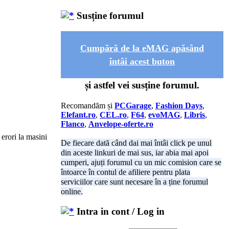
Susține forumul
Cumpără de la eMAG apăsând
întâi acest buton
și astfel vei susține forumul.
Recomandăm și
PCGarage
,
Fashion Days
,
Elefant.ro
,
CEL.ro
,
F64
,
evoMAG
,
Libris
,
Flanco
,
Anvelope-oferte.ro
 erori la masini
De fiecare dată când dai mai întâi click pe unul
din aceste linkuri de mai sus, iar abia mai apoi
cumperi, ajuți forumul cu un mic comision care se
întoarce în contul de afiliere pentru plata
serviciilor care sunt necesare în a ține forumul
online.
Intra in cont / Log in