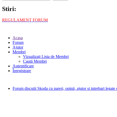
Stiri:
REGULAMENT FORUM
Acasa
Forum
Ajutor
Membri
Vizualizaţi Lista de Membri
Caută Membri
Autentificare
Înregistrare
Forum discutii Skoda cu pareri, opinii, ajutor si intrebari legat