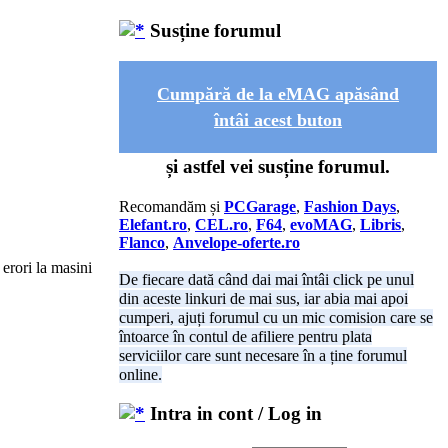
Susține forumul
Cumpără de la eMAG apăsând
întâi acest buton
și astfel vei susține forumul.
Recomandăm și
PCGarage
,
Fashion Days
,
Elefant.ro
,
CEL.ro
,
F64
,
evoMAG
,
Libris
,
Flanco
,
Anvelope-oferte.ro
 erori la masini
De fiecare dată când dai mai întâi click pe unul
din aceste linkuri de mai sus, iar abia mai apoi
cumperi, ajuți forumul cu un mic comision care se
întoarce în contul de afiliere pentru plata
serviciilor care sunt necesare în a ține forumul
online.
Intra in cont / Log in