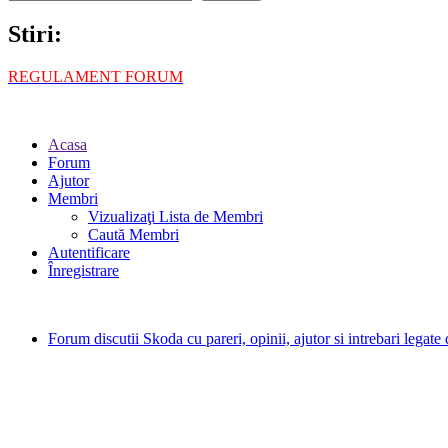
Stiri:
REGULAMENT FORUM
Acasa
Forum
Ajutor
Membri
Vizualizaţi Lista de Membri
Caută Membri
Autentificare
Înregistrare
Forum discutii Skoda cu pareri, opinii, ajutor si intrebari legat