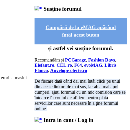
Susține forumul
Cumpără de la eMAG apăsând
întâi acest buton
și astfel vei susține forumul.
Recomandăm și
PCGarage
,
Fashion Days
,
Elefant.ro
,
CEL.ro
,
F64
,
evoMAG
,
Libris
,
Flanco
,
Anvelope-oferte.ro
 erori la masini
De fiecare dată când dai mai întâi click pe unul
din aceste linkuri de mai sus, iar abia mai apoi
cumperi, ajuți forumul cu un mic comision care se
întoarce în contul de afiliere pentru plata
serviciilor care sunt necesare în a ține forumul
online.
Intra in cont / Log in